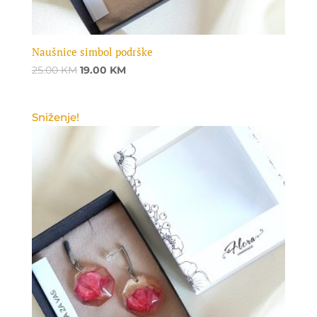
Naušnice simbol podrške
Original
Current
25.00
KM
19.00
KM
price
price
was:
is:
Sniženje!
25.00 KM.
19.00 KM.