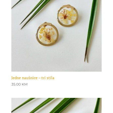
Jedne naušnice – tri stila
35.00
KM