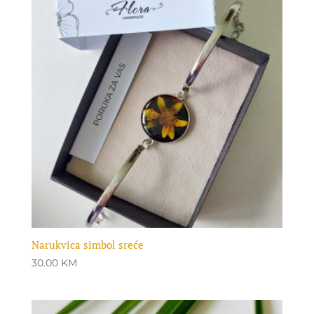
Narukvica simbol sreće
30.00
KM