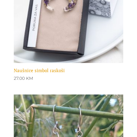
Naušnice simbol raskoši
27.00
KM