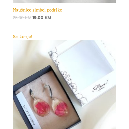
Naušnice simbol podrške
Original
Current
25.00
KM
19.00
KM
price
price
was:
is:
Sniženje!
25.00 KM.
19.00 KM.