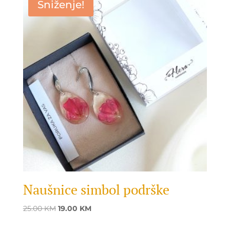
Sniženje!
Naušnice simbol podrške
Original
Current
25.00
KM
19.00
KM
price
price