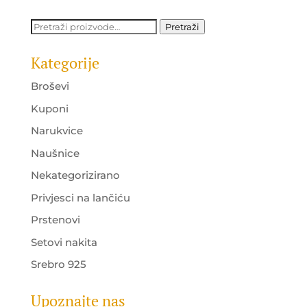
was:
is:
25.00 KM.
19.00 KM.
Pretraži:
Pretraži
Kategorije
Broševi
Kuponi
Narukvice
Naušnice
Nekategorizirano
Privjesci na lančiću
Prstenovi
Setovi nakita
Srebro 925
Upoznajte nas