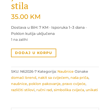
stila
35.00
KM
Dostava u BiH: 7 KM · Isporuka 1–3 dana ·
Poklon kutija uključena
1 na zalihi
Jedne
DODAJ U KORPU
naušnice
-
tri
SKU:
N62026-7
Kategorija:
Naušnice
Oznake
stila
domaći brend
,
nakit sa cvijećem
,
naša priča
,
količina
naušnice
,
poklon pakovanje
,
pravo cvijeće
,
različiti stilovi
,
ručni rad
,
simbolika cvijeća
,
unikati