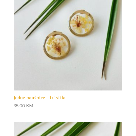
Jedne naušnice – tri stila
35.00
KM