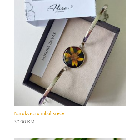
Narukvica simbol sreće
30.00
KM