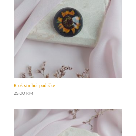
Broš simbol podrške
25.00
KM