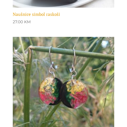
Naušnice simbol raskoši
27.00
KM