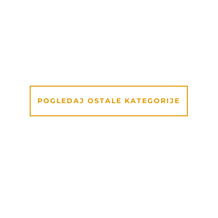
Naušnice
Flora Handmade naušnice izrađene su sa
prirodnim cvijećem, odišu elegancijom i
unikatnim izgledom svakog modela.
POGLEDAJ OSTALE KATEGORIJE