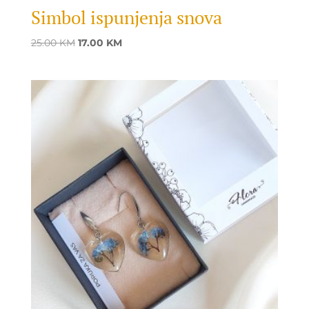
Simbol ispunjenja snova
Original
Current
25.00
KM
17.00
KM
price
price
was:
is:
25.00 KM.
17.00 KM.