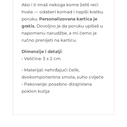
Ako i ti imaš nekoga kome želiš reći
hvala — odaberi komad i napiši kratku
poruku.
Personalizovana kartica je
gratis.
Dovoljno je da poruku upišeš u
napomenu narudžbe, a mi ćemo je
ručno prenijeti na karticu.
Dimenzije i detalji
:
• Veličina: 3 x 2 cm
• Materijal: nehrđajući čelik,
dvokomponentna smola, suho cvijeće
• Pakovanje: posebno dizajnirana
poklon kutija