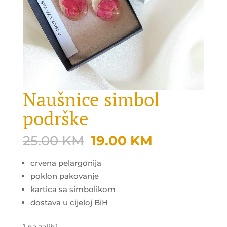
Naušnice simbol
podrške
Original
Current
25.00
KM
19.00
KM
price
price
was:
is:
crvena pelargonija
25.00 KM.
19.00 KM.
poklon pakovanje
kartica sa simbolikom
dostava u cijeloj BiH
1 na zalihi