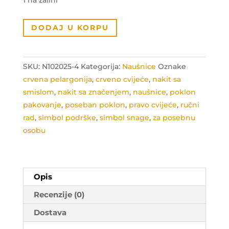
Naušnice
DODAJ U KORPU
simbol
podrške
količina
SKU:
N102025-4
Kategorija:
Naušnice
Oznake
crvena pelargonija
,
crveno cvijeće
,
nakit sa
smislom
,
nakit sa značenjem
,
naušnice
,
poklon
pakovanje
,
poseban poklon
,
pravo cvijeće
,
ručni
rad
,
simbol podrške
,
simbol snage
,
za posebnu
osobu
Opis
Recenzije (0)
Dostava