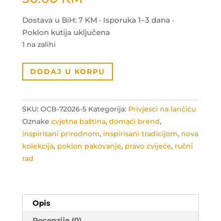
Dostava u BiH: 7 KM · Isporuka 1–3 dana ·
Poklon kutija uključena
1 na zalihi
Ogrlica
DODAJ U KORPU
iz
kolekcije
"Cvjetna
SKU:
OCB-72026-5
Kategorija:
Privjesci na lančiću
baština"
Oznake
cvjetna baština
,
domaći brend
,
količina
inspirisani prirodnom
,
inspirisani tradicijom
,
nova
kolekcija
,
poklon pakovanje
,
pravo cvijeće
,
ručni
rad
Opis
Recenzije (0)