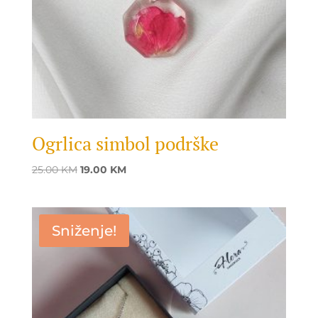
Ogrlica simbol podrške
Original
Current
25.00
KM
19.00
KM
price
price
was:
is:
25.00 KM.
19.00 KM.
Sniženje!