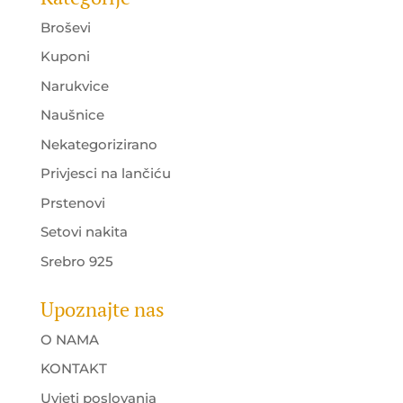
Broševi
Kuponi
Narukvice
Naušnice
Nekategorizirano
Privjesci na lančiću
Prstenovi
Setovi nakita
Srebro 925
Upoznajte nas
O NAMA
KONTAKT
Uvjeti poslovanja