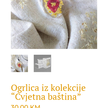
Ogrlica iz kolekcije
“Cvjetna baština”
30.00
KM