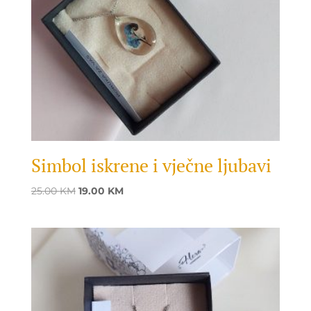
Simbol iskrene i vječne ljubavi
Original
Current
25.00
KM
19.00
KM
price
price
was:
is:
25.00 KM.
19.00 KM.