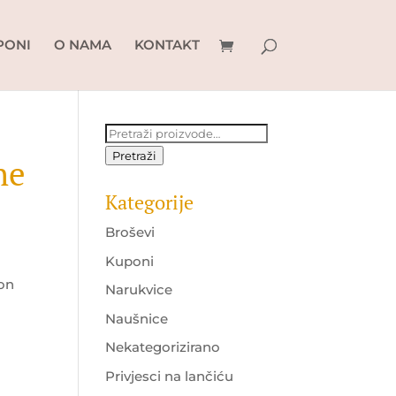
PONI
O NAMA
KONTAKT
Pretraži:
Pretraži
ne
Kategorije
Broševi
t
Kuponi
lon
Narukvice
M.
Naušnice
Nekategorizirano
Privjesci na lančiću