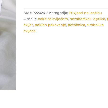
i
vječne
SKU:
P22024-2
Kategorija:
Privjesci na lančiću
ljubavi
Oznake
nakit sa cvijećem
,
nezaboravak
,
ogrlica
,
količina
cvijet
,
poklon pakovanje
,
potočnica
,
simbolika
cvijeća