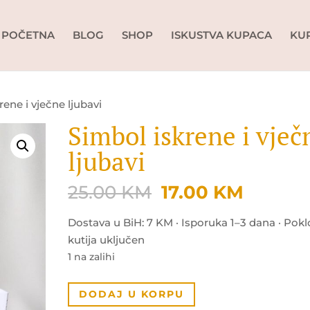
POČETNA
BLOG
SHOP
ISKUSTVA KUPACA
KU
rene i vječne ljubavi
Simbol iskrene i vječ
ljubavi
Original
Curren
25.00
KM
17.00
KM
price
price
was:
is:
Dostava u BiH: 7 KM · Isporuka 1–3 dana · Pok
25.00 KM.
17.00 K
kutija uključen
1 na zalihi
Simbol
DODAJ U KORPU
iskrene