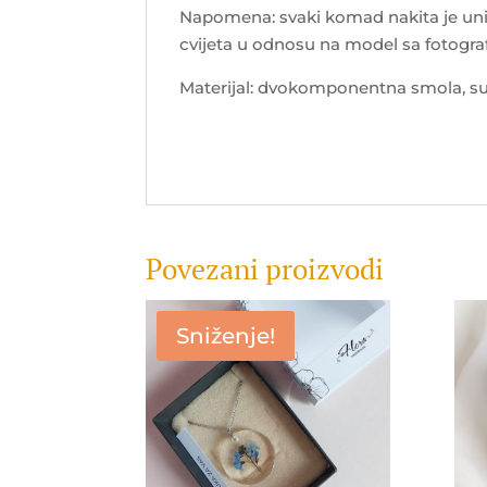
Napomena: svaki komad nakita je uni
cvijeta u odnosu na model sa fotograf
Materijal: dvokomponentna smola, suh
Povezani proizvodi
Sniženje!