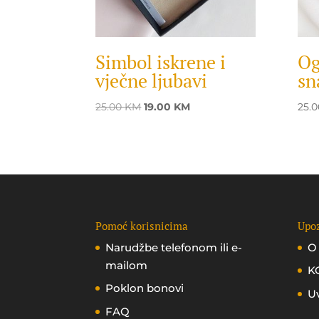
Simbol iskrene i
Og
vječne ljubavi
sn
Original
Current
25.00
KM
19.00
KM
25.
price
price
was:
is:
25.00 KM.
19.00 KM.
Pomoć korisnicima
Upoz
Narudžbe telefonom ili e-
O
mailom
K
Poklon bonovi
Uv
FAQ