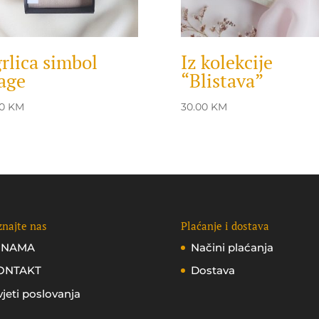
rlica simbol
Iz kolekcije
age
“Blistava”
00
KM
30.00
KM
najte nas
Plaćanje i dostava
 NAMA
Načini plaćanja
ONTAKT
Dostava
jeti poslovanja