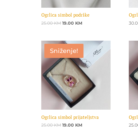
Ogrlica simbol podrške
Ogrl
Original
Current
25.00
KM
19.00
KM
30.
price
price
was:
is:
25.00 KM.
19.00 KM.
Sniženje!
Ogrlica simbol prijateljstva
Ogrl
Original
Current
25.00
KM
19.00
KM
25.
price
price