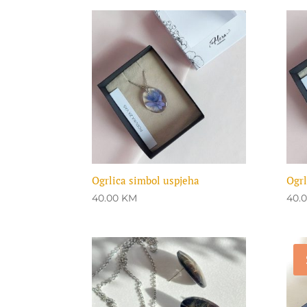
was:
is:
25.00 KM.
19.00 KM.
Ogrlica simbol uspjeha
Ogrl
40.00
KM
40.