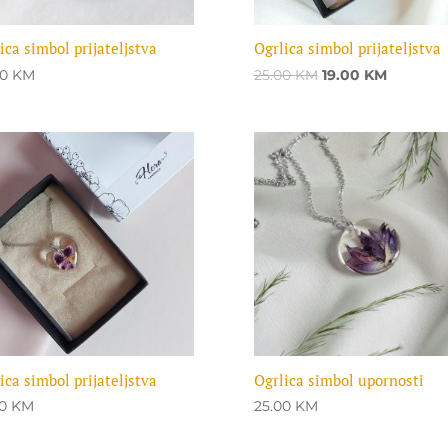
ica simbol prijateljstva
Ogrlica simbol prijateljstva
Original
Current
00
KM
25.00
KM
19.00
KM
price
price
was:
is:
25.00 KM.
19.00 KM
ica simbol prijateljstva
Ogrlica simbol upornosti
00
KM
25.00
KM