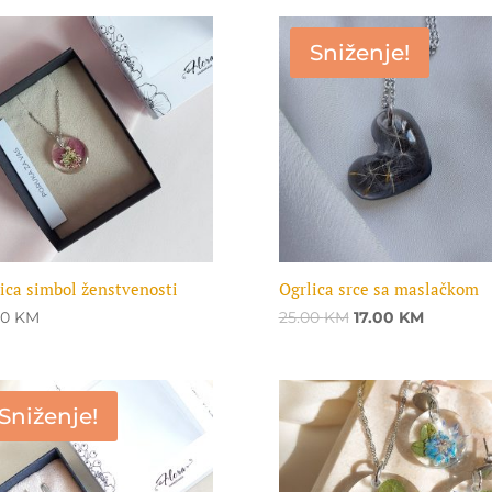
Sniženje!
ica simbol ženstvenosti
Ogrlica srce sa maslačkom
Original
Current
00
KM
25.00
KM
17.00
KM
price
price
was:
is:
25.00 KM.
17.00 KM.
Sniženje!