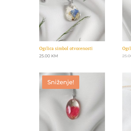
Ogrlica simbol otvorenosti
Ogrl
25.00
KM
25.
Sniženje!