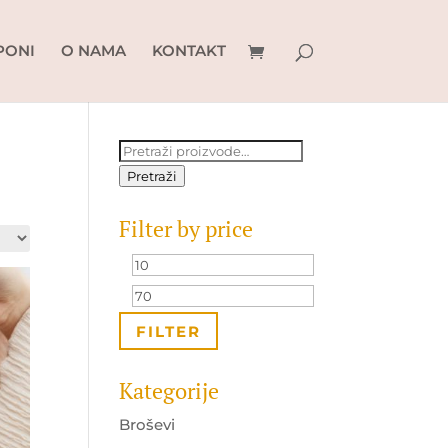
PONI
O NAMA
KONTAKT
Pretraži:
Pretraži
Filter by price
Minimalna
Maksimalna
cijena
cijena
FILTER
Kategorije
Broševi