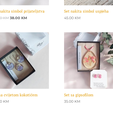
nakita simbol prijateljstva
Set nakita simbol uspjeha
Original
Current
00
KM
38.00
KM
45.00
KM
price
price
was:
is:
45.00 KM.
38.00 KM.
sa cvijetom kokotićem
Set sa gipsofilom
00
KM
35.00
KM