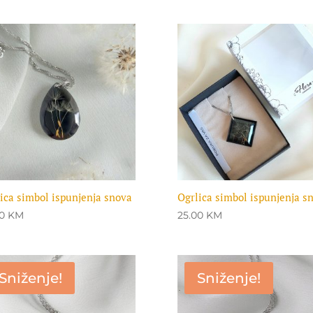
was:
is:
was:
is:
25.00 KM.
19.00 KM.
25.00 KM.
17.00 KM.
ica simbol ispunjenja snova
Ogrlica simbol ispunjenja s
00
KM
25.00
KM
Sniženje!
Sniženje!