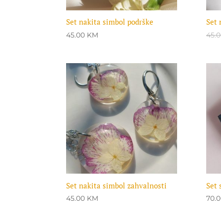
Set nakita simbol podrške
Set 
45.00
KM
45.
Set nakita simbol zahvalnosti
Set 
45.00
KM
70.