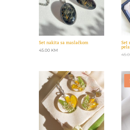
Set nakita sa maslačkom
Set 
pela
45.00
KM
45.