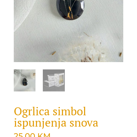
Ogrlica simbol
ispunjenja snova
25.00
KM