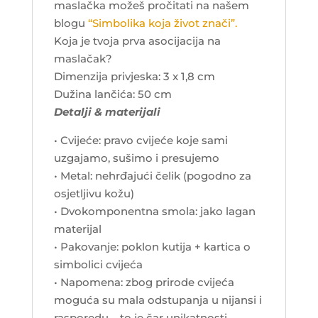
maslačka možeš pročitati na našem
blogu
“Simbolika koja život znači”.
Koja je tvoja prva asocijacija na
maslačak?
Dimenzija privjeska: 3 x 1,8 cm
Dužina lančića: 50 cm
Detalji & materijali
• Cvijeće: pravo cvijeće koje sami
uzgajamo, sušimo i presujemo
• Metal: nehrđajući čelik (pogodno za
osjetljivu kožu)
• Dvokomponentna smola: jako lagan
materijal
• Pakovanje: poklon kutija + kartica o
simbolici cvijeća
• Napomena: zbog prirode cvijeća
moguća su mala odstupanja u nijansi i
rasporedu – to je čar unikatnosti