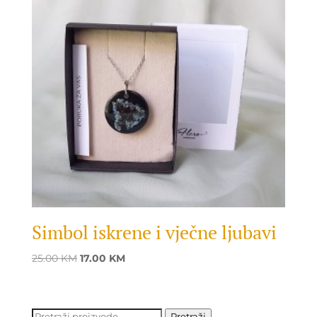
Simbol iskrene i vječne ljubavi
Original
Current
25.00
KM
17.00
KM
price
price
was:
is:
25.00 KM.
17.00 KM.
Pretraži:
Pretraži