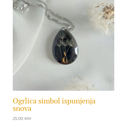
Ogrlica simbol ispunjenja
snova
25.00
KM