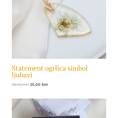
Statement ogrlica simbol
ljubavi
Original
Current
30.00
KM
25.00
KM
price
price
was:
is:
30.00 KM.
25.00 KM.