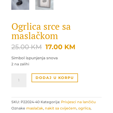
Ogrlica srce sa
maslačkom
Original
Current
25.00
KM
17.00
KM
price
price
was:
is:
Simbol ispunjenja snova
25.00 KM.
17.00 KM.
2 na zalihi
Ogrlica
DODAJ U KORPU
srce
sa
maslačkom
količina
SKU:
P22024-40
Kategorija:
Privjesci na lančiću
Oznake
maslačak
,
nakit sa cvijećem
,
ogrlica
,