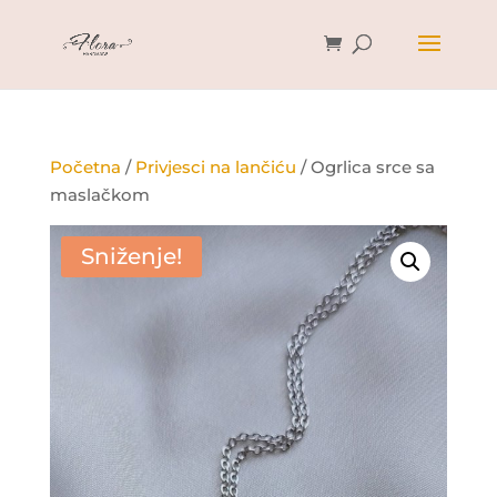
Početna
/
Privjesci na lančiću
/ Ogrlica srce sa
maslačkom
Sniženje!