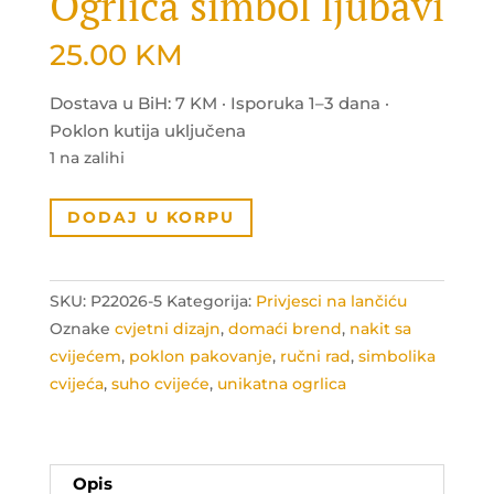
Ogrlica simbol ljubavi
25.00
KM
Dostava u BiH: 7 KM · Isporuka 1–3 dana ·
Poklon kutija uključena
1 na zalihi
Ogrlica
DODAJ U KORPU
simbol
ljubavi
količina
SKU:
P22026-5
Kategorija:
Privjesci na lančiću
Oznake
cvjetni dizajn
,
domaći brend
,
nakit sa
cvijećem
,
poklon pakovanje
,
ručni rad
,
simbolika
cvijeća
,
suho cvijeće
,
unikatna ogrlica
Opis