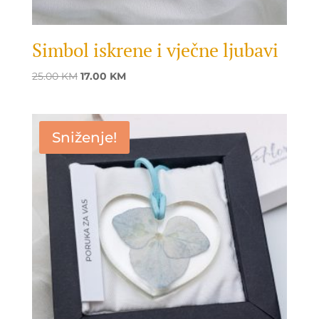
Simbol iskrene i vječne ljubavi
Original
Current
25.00
KM
17.00
KM
price
price
was:
is:
25.00 KM.
17.00 KM.
Sniženje!