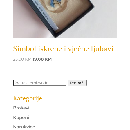
Simbol iskrene i vječne ljubavi
Original
Current
25.00
KM
19.00
KM
price
price
was:
is:
25.00 KM.
19.00 KM.
Pretraži:
Pretraži
Kategorije
Broševi
Kuponi
Narukvice