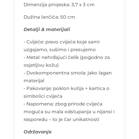
Dimenzija privjeska: 3,7 x 3 cm
Dužina lančića: 50 cm
Detalji & materijali
• Cvijeće: pravo cvijeće koje sami
uzgajamo, sušimo i presujemo
• Metal: nehrđajući čelik (pogodno za
osjetljivu kožu)
• Dvokomponentna smola: jako lagan
materijal
• Pakovanje: poklon kutija + kartica o
simbolici cvijeća
• Napomena: zbog prirode cvijeća
moguća su mala odstupanja u nijansi i
rasporedu – to je čar unikatnosti
Održavanje