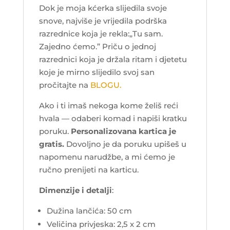
Dok je moja kćerka slijedila svoje
snove, najviše je vrijedila podrška
razrednice koja je rekla:„Tu sam.
Zajedno ćemo.” Priču o jednoj
razrednici koja je držala ritam i djetetu
koje je mirno slijedilo svoj san
pročitajte na
BLOGU.
Ako i ti imaš nekoga kome želiš reći
hvala — odaberi komad i napiši kratku
poruku.
Personalizovana kartica je
gratis.
Dovoljno je da poruku upišeš u
napomenu narudžbe, a mi ćemo je
ručno prenijeti na karticu.
Dimenzije i detalji
:
Dužina lančića: 50 cm
Veličina privjeska: 2,5 x 2 cm