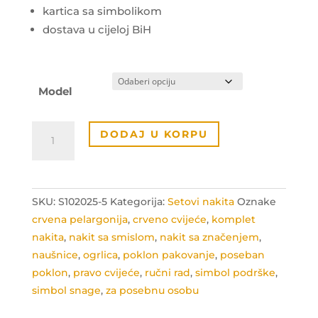
45.00 KM.
38.00 KM.
kartica sa simbolikom
dostava u cijeloj BiH
Model
Set
DODAJ U KORPU
simbol
podrške
količina
SKU:
S102025-5
Kategorija:
Setovi nakita
Oznake
crvena pelargonija
,
crveno cvijeće
,
komplet
nakita
,
nakit sa smislom
,
nakit sa značenjem
,
naušnice
,
ogrlica
,
poklon pakovanje
,
poseban
poklon
,
pravo cvijeće
,
ručni rad
,
simbol podrške
,
simbol snage
,
za posebnu osobu