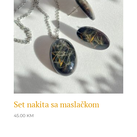
Set nakita sa maslačkom
45.00
KM