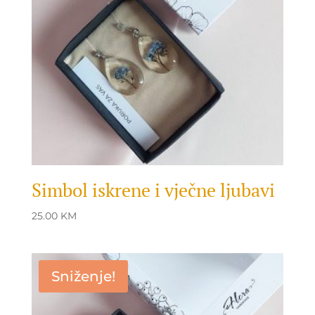
Simbol iskrene i vječne ljubavi
25.00
KM
Sniženje!