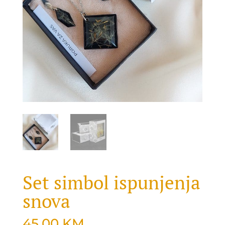
Set simbol ispunjenja
snova
45.00
KM