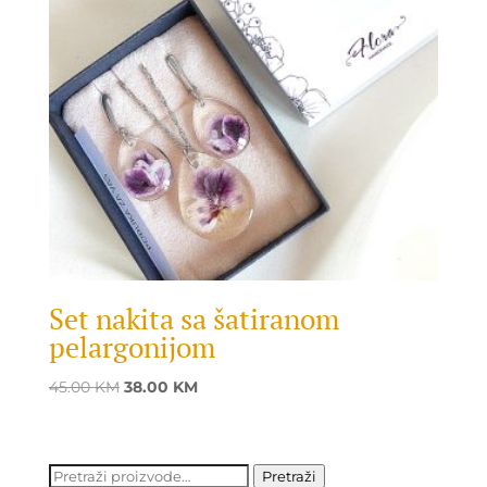
Set nakita sa šatiranom
pelargonijom
Original
Current
45.00
KM
38.00
KM
price
price
was:
is:
45.00 KM.
38.00 KM.
Pretraži:
Pretraži