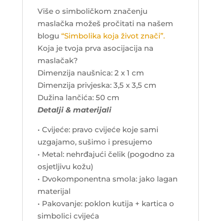
Više o simboličkom značenju
maslačka možeš pročitati na našem
blogu
“Simbolika koja život znači”.
Koja je tvoja prva asocijacija na
maslačak?
Dimenzija naušnica: 2 x 1 cm
Dimenzija privjeska: 3,5 x 3,5 cm
Dužina lančića: 50 cm
Detalji & materijali
• Cvijeće: pravo cvijeće koje sami
uzgajamo, sušimo i presujemo
• Metal: nehrđajući čelik (pogodno za
osjetljivu kožu)
• Dvokomponentna smola: jako lagan
materijal
• Pakovanje: poklon kutija + kartica o
simbolici cvijeća