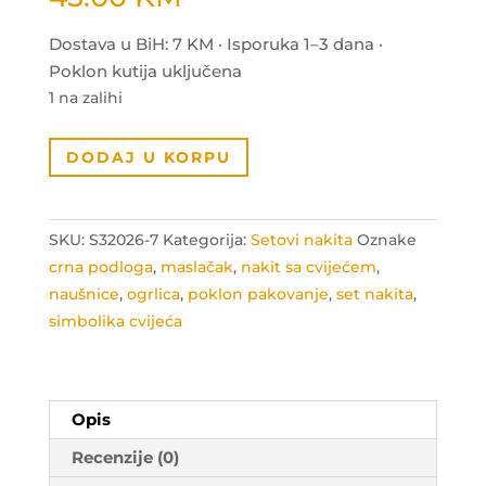
Dostava u BiH: 7 KM · Isporuka 1–3 dana ·
Poklon kutija uključena
1 na zalihi
Set
DODAJ U KORPU
simbol
ispunjenja
snova
SKU:
S32026-7
Kategorija:
Setovi nakita
Oznake
količina
crna podloga
,
maslačak
,
nakit sa cvijećem
,
naušnice
,
ogrlica
,
poklon pakovanje
,
set nakita
,
simbolika cvijeća
Opis
Recenzije (0)