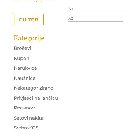
Minimalna
Maksi
cijena
cijena
FILTER
Kategorije
Broševi
Kuponi
Narukvice
Naušnice
Nekategorizirano
Privjesci na lančiću
Prstenovi
Setovi nakita
Srebro 925