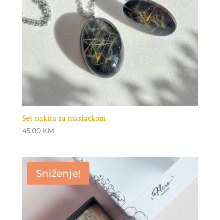
Set nakita sa maslačkom
45.00
KM
Sniženje!