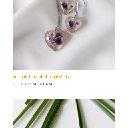
Set nakita simbol prijateljstva
Original
Current
45.00
KM
38.00
KM
price
price
was:
is:
45.00 KM.
38.00 KM.