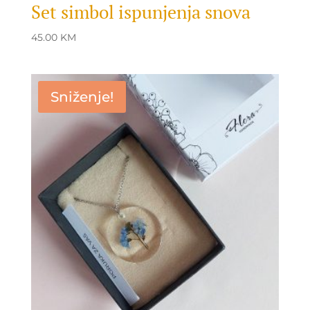
Set simbol ispunjenja snova
45.00
KM
Sniženje!