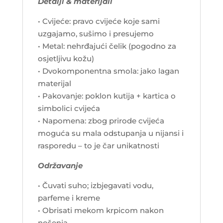
Detalji & materijali
• Cvijeće: pravo cvijeće koje sami
uzgajamo, sušimo i presujemo
• Metal: nehrđajući čelik (pogodno za
osjetljivu kožu)
• Dvokomponentna smola: jako lagan
materijal
• Pakovanje: poklon kutija + kartica o
simbolici cvijeća
• Napomena: zbog prirode cvijeća
moguća su mala odstupanja u nijansi i
rasporedu – to je čar unikatnosti
Održavanje
• Čuvati suho; izbjegavati vodu,
parfeme i kreme
• Obrisati mekom krpicom nakon
nošenja