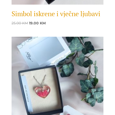
Simbol iskrene i vječne ljubavi
Original
Current
25.00
KM
19.00
KM
price
price
was:
is:
25.00 KM.
19.00 KM.