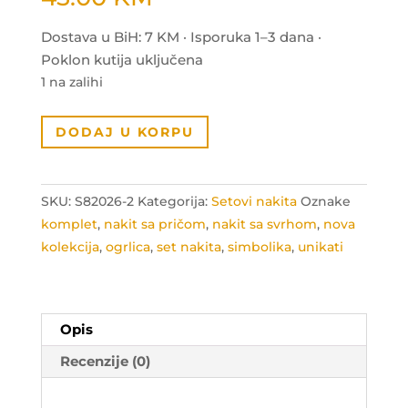
Dostava u BiH: 7 KM · Isporuka 1–3 dana ·
Poklon kutija uključena
1 na zalihi
Set
DODAJ U KORPU
nakita
simbol
zahvalnosti
SKU:
S82026-2
Kategorija:
Setovi nakita
Oznake
količina
komplet
,
nakit sa pričom
,
nakit sa svrhom
,
nova
kolekcija
,
ogrlica
,
set nakita
,
simbolika
,
unikati
Opis
Recenzije (0)