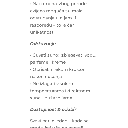
• Napomena: zbog prirode
cvijeća moguća su mala
odstupanja u nijansi i
rasporedu – to je čar
unikatnosti
Održavanje
• Čuvati suho; izbjegavati vodu,
parfeme i kreme
• Obrisati mekom krpicom
nakon nošenja
• Ne izlagati visokim
temperaturama i direktnom
suncu duže vrijeme
Dostupnost & odabir
Svaki par je jedan – kada se
proda, isti više ne postoji.