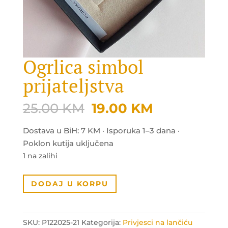
Ogrlica simbol
prijateljstva
Original
Current
25.00
KM
19.00
KM
price
price
was:
is:
Dostava u BiH: 7 KM · Isporuka 1–3 dana ·
25.00 KM.
19.00 KM.
Poklon kutija uključena
1 na zalihi
Ogrlica
DODAJ U KORPU
simbol
prijateljstva
količina
SKU:
P122025-21
Kategorija:
Privjesci na lančiću