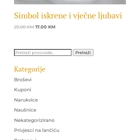
Simbol iskrene i vječne ljubavi
Original
Current
25.00
KM
17.00
KM
price
price
was:
is:
25.00 KM.
17.00 KM.
Pretraži:
Pretraži
Kategorije
Broševi
Kuponi
Narukvice
Naušnice
Nekategorizirano
Privjesci na lančiću