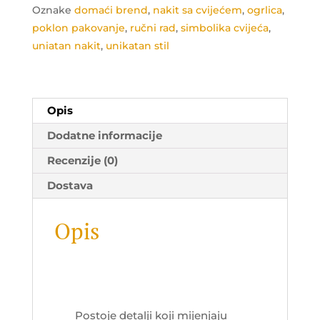
Oznake
domaći brend
,
nakit sa cvijećem
,
ogrlica
,
poklon pakovanje
,
ručni rad
,
simbolika cvijeća
,
uniatan nakit
,
unikatan stil
Opis
Dodatne informacije
Recenzije (0)
Dostava
Opis
Postoje detalji koji mijenjaju