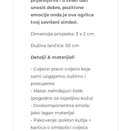
prijateljstva i u svaki dan
unosiš dobre, pozitivne
emocije onda je ova ogrlica
tvoj savršeni simbol.
Dimenzija privjeska: 3 x 2 cm
Dužina lančića: 50 cm
Detalji & materijali
• Cvijeće: pravo cvijeće koje
sami uzgajamo, sušimo i
presujemo
• Metal: nehrđajući čelik
(pogodno za osjetljivu kožu)
• Dvokomponentna smola:
jako lagan materijal
• Pakovanje: poklon kutija +
kartica o simbolici cvijeća