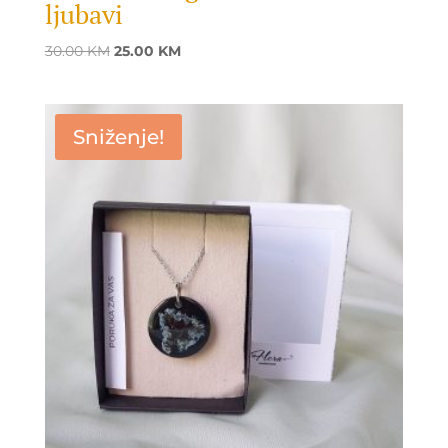
ljubavi
Original
Current
30.00
KM
25.00
KM
price
price
was:
is:
30.00 KM.
25.00 KM.
Sniženje!