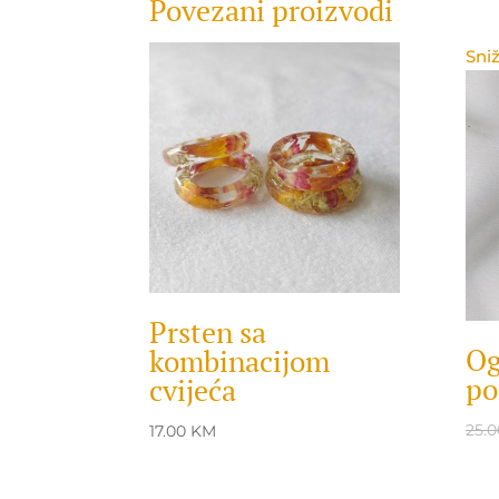
Povezani proizvodi
Sniž
Prsten sa
Og
kombinacijom
po
cvijeća
25.
17.00
KM