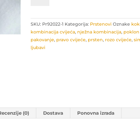
sa
cvijetom
kokotićem
količina
SKU:
Pr92022-1
Kategorija:
Prstenovi
Oznake
kok
kombinacija cvijeća
,
nježna kombinacija
,
poklon
pakovanje
,
pravo cvijeće
,
prsten
,
rozo cvijeće
,
si
ljubavi
Recenzije (0)
Dostava
Ponovna izrada