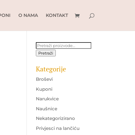
PONI
O NAMA
KONTAKT
Pretraži:
Pretraži
Kategorije
Broševi
Kuponi
Narukvice
Naušnice
Nekategorizirano
Privjesci na lančiću