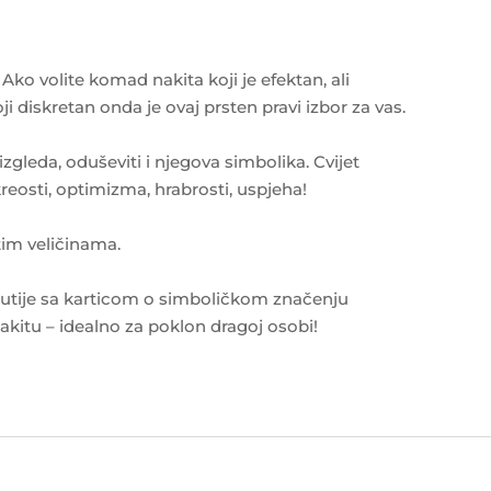
ko volite komad nakita koji je efektan, ali
ji diskretan onda je ovaj prsten pravi izbor za vas.
zgleda, oduševiti i njegova simbolika. Cvijet
kreosti, optimizma, hrabrosti, uspjeha!
tim veličinama.
kutije sa karticom o simboličkom značenju
akitu – idealno za poklon dragoj osobi!