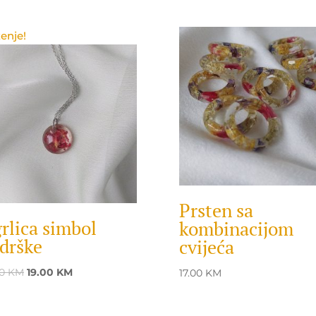
enje!
Prsten sa
rlica simbol
kombinacijom
drške
cvijeća
Original
Current
00
KM
19.00
KM
17.00
KM
price
price
was:
is: