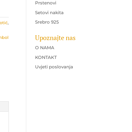
Prstenovi
Setovi nakita
Srebro 925
otić
,
Upoznajte nas
mbol
O NAMA
KONTAKT
Uvjeti poslovanja