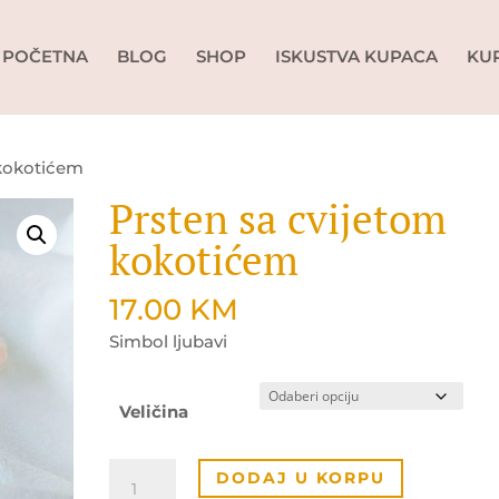
POČETNA
BLOG
SHOP
ISKUSTVA KUPACA
KU
 kokotićem
Prsten sa cvijetom
kokotićem
17.00
KM
Simbol ljubavi
Veličina
Prsten
DODAJ U KORPU