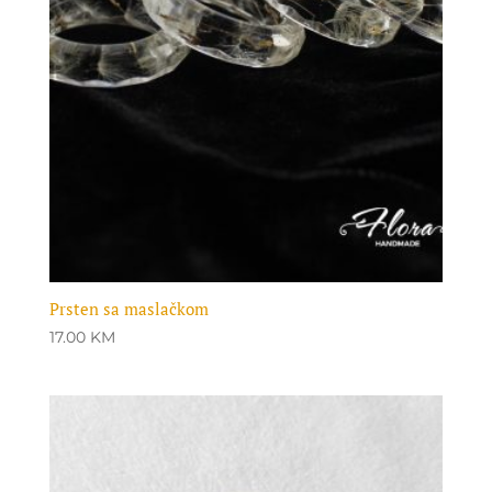
Prsten sa maslačkom
17.00
KM