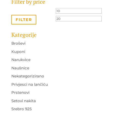
Filter by price
Minimalna
Maksi
cijena
cijena
FILTER
Kategorije
Broševi
Kuponi
Narukvice
Naušnice
Nekategorizirano
Privjesci na lančiću
Prstenovi
Setovi nakita
Srebro 925