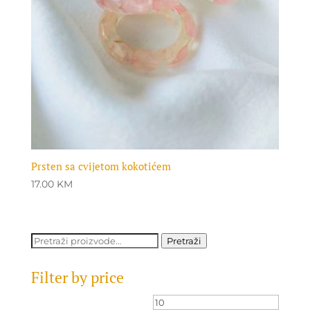
Prsten sa cvijetom kokotićem
17.00
KM
Pretraži:
Pretraži
Filter by price
Minimalna
Maksi