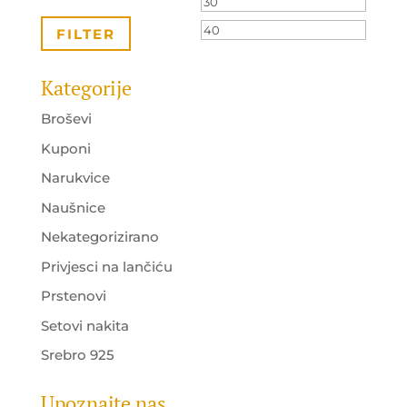
Minimalna
Maksi
cijena
cijena
FILTER
Kategorije
Broševi
Kuponi
Narukvice
Naušnice
Nekategorizirano
Privjesci na lančiću
Prstenovi
Setovi nakita
Srebro 925
Upoznajte nas