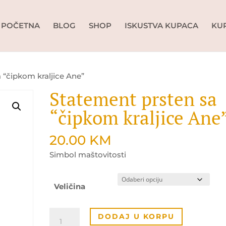
POČETNA
BLOG
SHOP
ISKUSTVA KUPACA
KU
 “čipkom kraljice Ane”
Statement prsten sa
“čipkom kraljice Ane
20.00
KM
Simbol maštovitosti
Veličina
Statement
DODAJ U KORPU