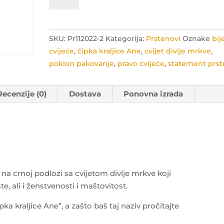
prsten
sa
"čipkom
kraljice
SKU:
Pr112022-2
Kategorija:
Prstenovi
Oznake
bij
Ane"
cvijeće
,
čipka kraljice Ane
,
cvijet divlje mrkve
,
količina
poklon pakovanje
,
pravo cvijeće
,
statement prs
Recenzije (0)
Dostava
Ponovna izrada
na crnoj podlozi sa cvijetom divlje mrkve koji
te, ali i ženstvenosti i maštovitost.
ipka kraljice Ane”, a zašto baš taj naziv pročitajte