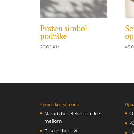
Prsten simbol
Se
podrške
op
20.00
KM
45.
Pomoć korisnicima
Upoz
Narudžbe telefonom ili e-
O
mailom
K
Poklon bonovi
Uv