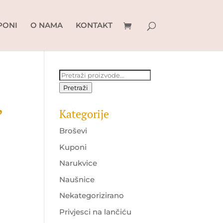
PONI
O NAMA
KONTAKT
Pretraži:
Pretraži
”
Kategorije
Broševi
Kuponi
Narukvice
Naušnice
Nekategorizirano
Privjesci na lančiću