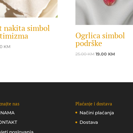
t nakita simbol
Ogrlica simbol
timizma
podrške
00
KM
Original
Current
25.00
KM
19.00
KM
price
price
was:
is:
25.00 KM.
19.00 KM
najte nas
Plaćanje i dostava
 NAMA
Načini plaćanja
ONTAKT
Dostava
jeti poslovanja