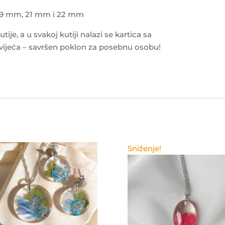
 19 mm, 21 mm i 22 mm
ije, a u svakoj kutiji nalazi se kartica sa
jeća – savršen poklon za posebnu osobu!
Sniženje!