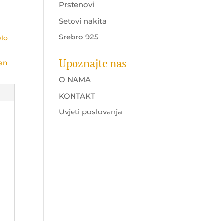
Prstenovi
Setovi nakita
Srebro 925
elo
Upoznajte nas
ten
O NAMA
KONTAKT
Uvjeti poslovanja