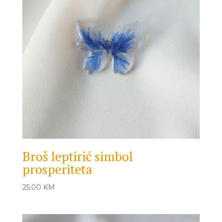
Broš leptirić simbol
prosperiteta
25.00
KM