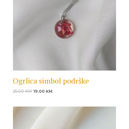
Ogrlica simbol podrške
Original
Current
25.00
KM
19.00
KM
price
price
was:
is:
25.00 KM.
19.00 KM.