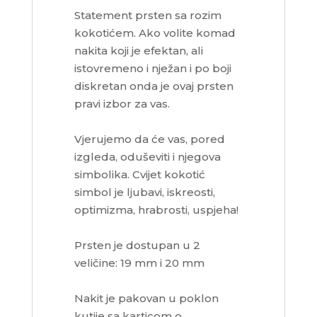
Statement prsten sa rozim
kokotićem. Ako volite komad
nakita koji je efektan, ali
istovremeno i nježan i po boji
diskretan onda je ovaj prsten
pravi izbor za vas.
Vjerujemo da će vas, pored
izgleda, oduševiti i njegova
simbolika. Cvijet kokotić
simbol je ljubavi, iskreosti,
optimizma, hrabrosti, uspjeha!
Prsten je dostupan u 2
veličine: 19 mm i 20 mm
Nakit je pakovan u poklon
kutije sa karticom o