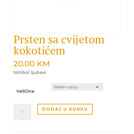
Prsten sa cvijetom
kokotićem
20.00
KM
Simbol ljubavi
Veličina
Prsten
DODAJ U KORPU
sa
cvijetom
kokotićem