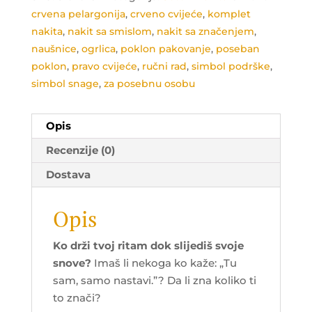
crvena pelargonija
,
crveno cvijeće
,
komplet
nakita
,
nakit sa smislom
,
nakit sa značenjem
,
naušnice
,
ogrlica
,
poklon pakovanje
,
poseban
poklon
,
pravo cvijeće
,
ručni rad
,
simbol podrške
,
simbol snage
,
za posebnu osobu
Opis
Recenzije (0)
Dostava
Opis
Ko drži tvoj ritam dok slijediš svoje
snove?
Imaš li nekoga ko kaže: „Tu
sam, samo nastavi.”? Da li zna koliko ti
to znači?