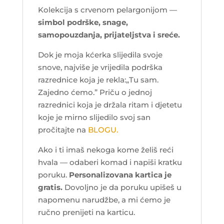
Kolekcija s crvenom pelargonijom —
simbol podrške, snage,
samopouzdanja, prijateljstva i sreće.
Dok je moja kćerka slijedila svoje
snove, najviše je vrijedila podrška
razrednice koja je rekla:„Tu sam.
Zajedno ćemo.” Priču o jednoj
razrednici koja je držala ritam i djetetu
koje je mirno slijedilo svoj san
pročitajte na
BLOGU.
Ako i ti imaš nekoga kome želiš reći
hvala — odaberi komad i napiši kratku
poruku.
Personalizovana kartica je
gratis.
Dovoljno je da poruku upišeš u
napomenu narudžbe, a mi ćemo je
ručno prenijeti na karticu.