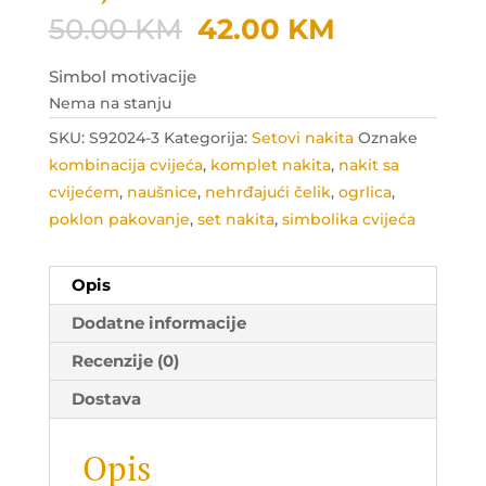
Original
Current
50.00
KM
42.00
KM
price
price
was:
is:
Simbol motivacije
50.00 KM.
42.00 KM.
Nema na stanju
SKU:
S92024-3
Kategorija:
Setovi nakita
Oznake
kombinacija cvijeća
,
komplet nakita
,
nakit sa
cvijećem
,
naušnice
,
nehrđajući čelik
,
ogrlica
,
poklon pakovanje
,
set nakita
,
simbolika cvijeća
Opis
Dodatne informacije
Recenzije (0)
Dostava
Opis