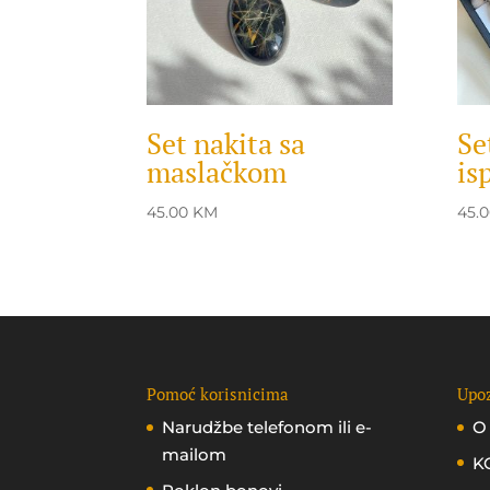
Set nakita sa
Se
maslačkom
is
45.00
KM
45.
Pomoć korisnicima
Upoz
Narudžbe telefonom ili e-
O
mailom
K