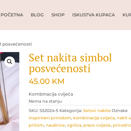
POČETNA
BLOG
SHOP
ISKUSTVA KUPACA
KU
ol posvećenosti
Set nakita simbol
posvećenosti
45.00
KM
Kombinacija cvijeća
Nema na stanju
SKU:
S52024-5
Kategorija:
Setovi nakita
Oznake
inspirirani prirodom
,
kombinacija cvijeća
,
nakit 
pričom
,
naušnice
,
ogrlica
,
pravo cvijeće
,
prirodn