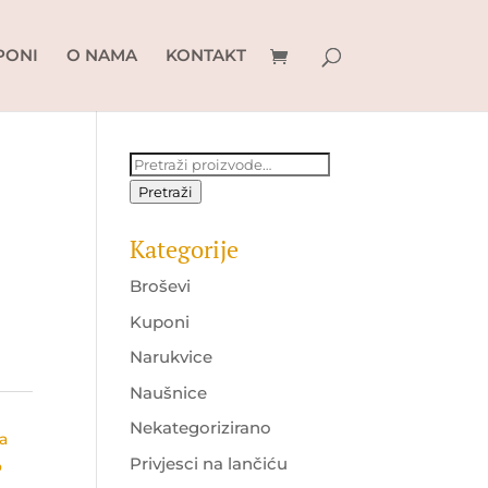
PONI
O NAMA
KONTAKT
Pretraži:
Pretraži
Kategorije
Broševi
Kuponi
Narukvice
Naušnice
Nekategorizirano
sa
Privjesci na lančiću
o