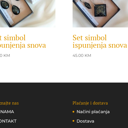
t simbol
Set simbol
punjenja snova
ispunjenja snova
00
KM
45.00
KM
najte nas
Plaćanje i dostava
 NAMA
Načini plaćanja
ONTAKT
Dostava