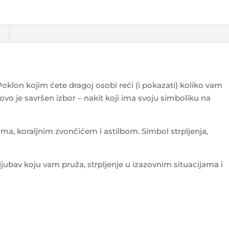
oklon kojim ćete dragoj osobi reći (i pokazati) koliko vam
 ovo je savršen izbor – nakit koji ima svoju simboliku na
ićima, koraljnim zvončićem i astilbom. Simbol strpljenja,
ljubav koju vam pruža, strpljenje u izazovnim situacijama i