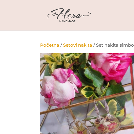
Početna
/
Setovi nakita
/ Set nakita simb