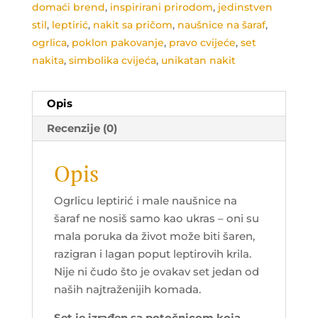
domaći brend
,
inspirirani prirodom
,
jedinstven
stil
,
leptirić
,
nakit sa pričom
,
naušnice na šaraf
,
ogrlica
,
poklon pakovanje
,
pravo cvijeće
,
set
nakita
,
simbolika cvijeća
,
unikatan nakit
Opis
Recenzije (0)
Opis
Ogrlicu leptirić i male naušnice na
šaraf ne nosiš samo kao ukras – oni su
mala poruka da život može biti šaren,
razigran i lagan poput leptirovih krila.
Nije ni čudo što je ovakav set jedan od
naših najtraženijih komada.
Set je izrađen sa potočnicom koja