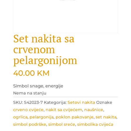
Set nakita sa
crvenom
pelargonijom
40.00
KM
Simbol snage, energije
Nema na stanju
SKU:
S42023-7
Kategorija:
Setovi nakita
Oznake
crveno cvijeće
,
nakit sa cvijećem
,
naušnice
,
ogrlica
,
pelargonija
,
poklon pakovanje
,
set nakita
,
simbol podrške
,
simbol sreće
,
simbolika cvijeća