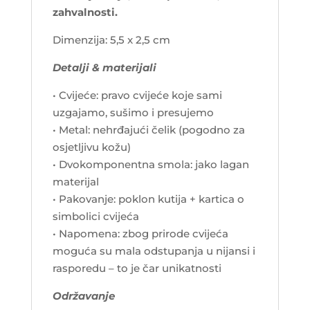
zahvalnosti.
Dimenzija: 5,5 x 2,5 cm
Detalji & materijali
• Cvijeće: pravo cvijeće koje sami
uzgajamo, sušimo i presujemo
• Metal: nehrđajući čelik (pogodno za
osjetljivu kožu)
• Dvokomponentna smola: jako lagan
materijal
• Pakovanje: poklon kutija + kartica o
simbolici cvijeća
• Napomena: zbog prirode cvijeća
moguća su mala odstupanja u nijansi i
rasporedu – to je čar unikatnosti
Održavanje