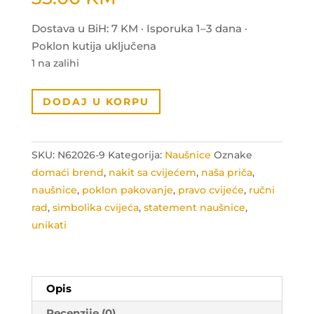
Dostava u BiH: 7 KM · Isporuka 1–3 dana ·
Poklon kutija uključena
1 na zalihi
Statement
DODAJ U KORPU
naušnice
-
sreća
SKU:
N62026-9
Kategorija:
Naušnice
Oznake
količina
domaći brend
,
nakit sa cvijećem
,
naša priča
,
naušnice
,
poklon pakovanje
,
pravo cvijeće
,
ručni
rad
,
simbolika cvijeća
,
statement naušnice
,
unikati
Opis
Recenzije (0)