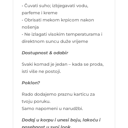
• Čuvati suho; izbjegavati vodu,
parfeme i kreme
• Obrisati mekom krpicom nakon
nošenja
• Ne izlagati visokim temperaturama i
direktnom suncu duže vrijeme
Dostupnost & odabir
Svaki komad je jedan – kada se proda,
isti više ne postoji.
Poklon?
Rado dodajemo praznu karticu za
tvoju poruku.
Samo napomeni u narudžbi.
Dodaj u korpu i unesi boju, lakoću i
posebnost u svoj look.