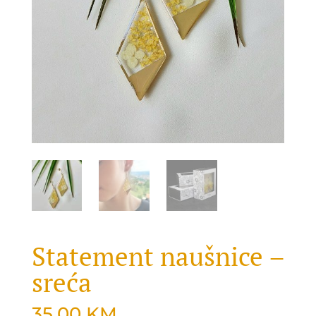
Statement naušnice –
sreća
35.00
KM