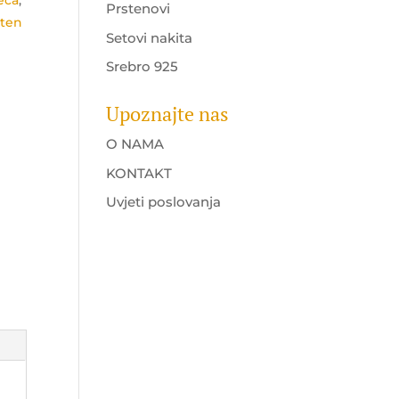
eća
,
Prstenovi
sten
Setovi nakita
Srebro 925
Upoznajte nas
O NAMA
KONTAKT
Uvjeti poslovanja