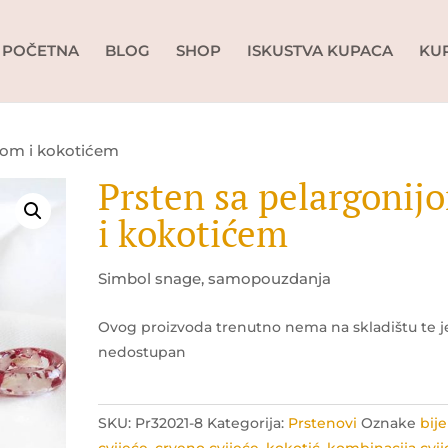
POČETNA
BLOG
SHOP
ISKUSTVA KUPACA
KU
ijom i kokotićem
Prsten sa pelargonij
i kokotićem
Simbol snage, samopouzdanja
Ovog proizvoda trenutno nema na skladištu te j
nedostupan
SKU:
Pr32021-8
Kategorija:
Prstenovi
Oznake
bije