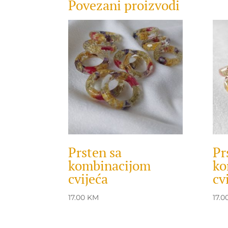
Povezani proizvodi
Prsten sa
Pr
kombinacijom
ko
cvijeća
cv
17.00
KM
17.0