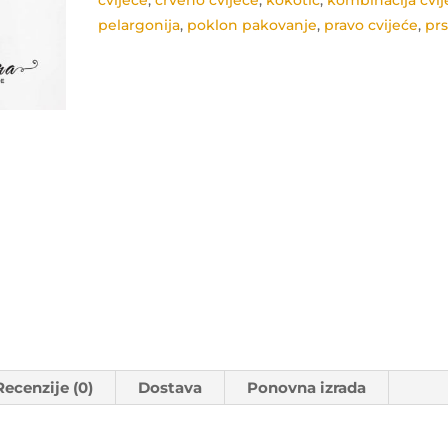
cvijeće
,
crveno cvijeće
,
kokotić
,
kombinacija cvij
pelargonija
,
poklon pakovanje
,
pravo cvijeće
,
pr
Recenzije (0)
Dostava
Ponovna izrada