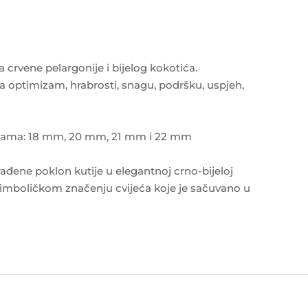
a crvene pelargonije i bijelog kokotića.
a optimizam, hrabrosti, snagu, podršku, uspjeh,
činama: 18 mm, 20 mm, 21 mm i 22 mm
rađene poklon kutije u elegantnoj crno-bijeloj
simboličkom značenju cvijeća koje je sačuvano u