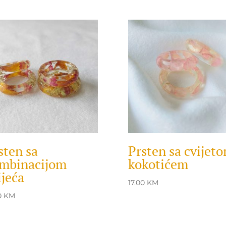
sten sa
Prsten sa cvijet
mbinacijom
kokotićem
ijeća
17.00
KM
0
KM