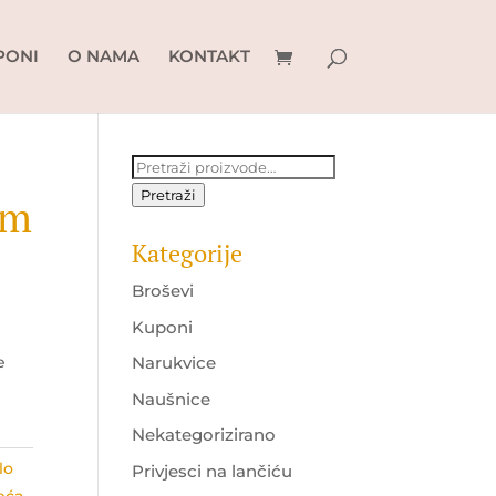
PONI
O NAMA
KONTAKT
Pretraži:
Pretraži
om
Kategorije
Broševi
Kuponi
Narukvice
e
Naušnice
Nekategorizirano
lo
Privjesci na lančiću