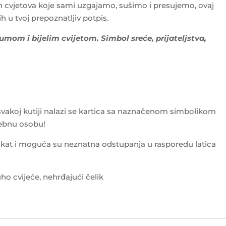
ih cvjetova koje sami uzgajamo, sušimo i presujemo, ovaj
ih u tvoj prepoznatljiv potpis.
sumom i bijelim cvijetom. Simbol sreće, prijateljstva,
 svakoj kutiji nalazi se kartica sa naznačenom simbolikom
sebnu osobu!
kat i moguća su neznatna odstupanja u rasporedu latica
o cvijeće, nehrđajući čelik