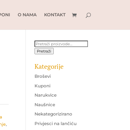
PONI
O NAMA
KONTAKT
Pretraži:
Pretraži
Kategorije
Broševi
Kuponi
Narukvice
Naušnice
Nekategorizirano
sa
Privjesci na lančiću
nje
,