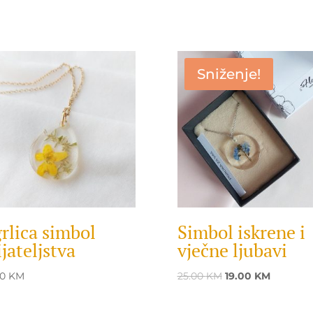
Sniženje!
rlica simbol
Simbol iskrene i
ijateljstva
vječne ljubavi
Original
Current
00
KM
25.00
KM
19.00
KM
price
price
was:
is: