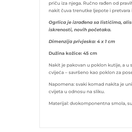
priču iza njega. Ručno rađen od prav
nakit čuva trenutke ljepote i pretvara 
Ogrlica je izrađena sa listićima, ali
iskrenosti, novih početaka.
Dimenzija privjeska: 4 x 1 cm
Dužina kožice: 45 cm
Nakit je pakovan u poklon kutije, a u
cvijeća – savršeno kao poklon za po
Napomena: svaki komad nakita je uni
cvijeta u odnosu na sliku.
Materijal: dvokomponentna smola, suh