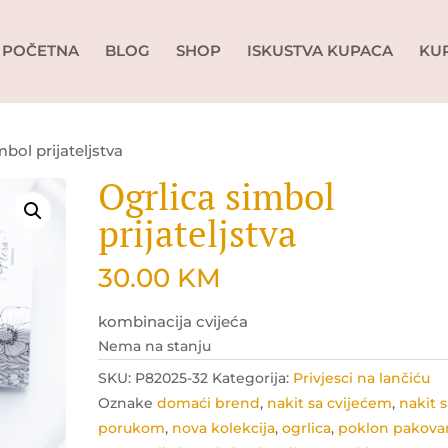
POČETNA
BLOG
SHOP
ISKUSTVA KUPACA
KU
mbol prijateljstva
Ogrlica simbol
prijateljstva
30.00
KM
kombinacija cvijeća
Nema na stanju
SKU:
P82025-32
Kategorija:
Privjesci na lančiću
Oznake
domaći brend
,
nakit sa cvijećem
,
nakit 
porukom
,
nova kolekcija
,
ogrlica
,
poklon pakova