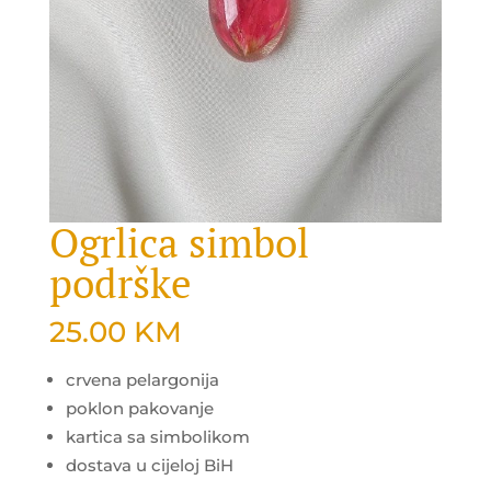
Ogrlica simbol
podrške
25.00
KM
crvena pelargonija
poklon pakovanje
kartica sa simbolikom
dostava u cijeloj BiH