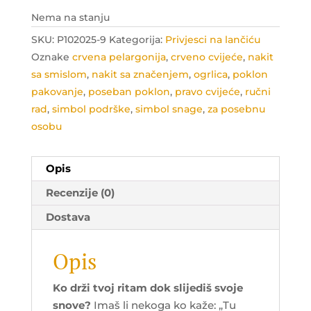
Nema na stanju
SKU:
P102025-9
Kategorija:
Privjesci na lančiću
Oznake
crvena pelargonija
,
crveno cvijeće
,
nakit
sa smislom
,
nakit sa značenjem
,
ogrlica
,
poklon
pakovanje
,
poseban poklon
,
pravo cvijeće
,
ručni
rad
,
simbol podrške
,
simbol snage
,
za posebnu
osobu
Opis
Recenzije (0)
Dostava
Opis
Ko drži tvoj ritam dok slijediš svoje
snove?
Imaš li nekoga ko kaže: „Tu