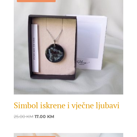
Simbol iskrene i vječne ljubavi
Original
Current
25.00
KM
17.00
KM
price
price
was:
is: