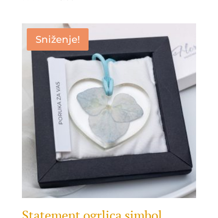
price
price
was:
is:
30.00 KM.
25.00 KM.
Sniženje!
Statement ogrlica simbol