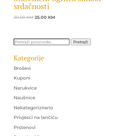
srdačnosti
Original
Current
30.00
KM
25.00
KM
price
price
was:
is:
30.00 KM.
25.00 KM.
Pretraži:
Pretraži
Kategorije
Broševi
Kuponi
Narukvice
Naušnice
Nekategorizirano
Privjesci na lančiću
Prstenovi