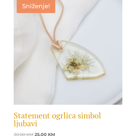
25.00 KM.
17.00 KM.
Sniženje!
Statement ogrlica simbol
ljubavi
Original
Current
30.00
KM
25.00
KM