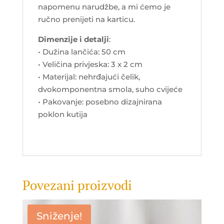
napomenu narudžbe, a mi ćemo je
ručno prenijeti na karticu.
Dimenzije i detalji
:
• Dužina lančića: 50 cm
• Veličina privjeska: 3 x 2 cm
• Materijal: nehrđajući čelik,
dvokomponentna smola, suho cvijeće
• Pakovanje: posebno dizajnirana
poklon kutija
Povezani proizvodi
Sniženje!