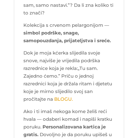
sam, samo nastavi.”? Da li zna koliko ti
to znači?
Kolekcija s crvenom pelargonijom —
simbol podrške, snage,
samopouzdanja, prijateljstva i sreće.
Dok je moja kćerka slijedila svoje
snove, najviše je vrijedila podrška
razrednice koja je rekla:„Tu sam.
Zajedno ćemo.” Priču o jednoj
razrednici koja je držala ritam i djetetu
koje je mirno slijedilo svoj san
pročitajte na
BLOGU.
Ako i ti imaš nekoga kome želiš reći
hvala — odaberi komad i napiši kratku
poruku.
Personalizovana kartica je
gratis.
Dovoljno je da poruku upišeš u