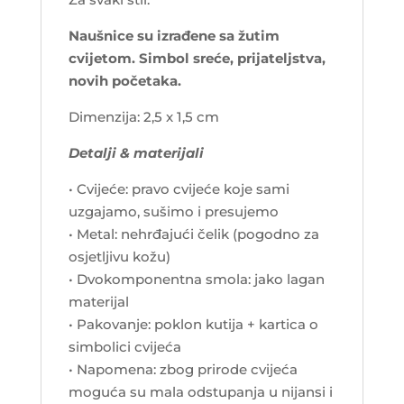
Naušnice su izrađene sa žutim
cvijetom. Simbol sreće, prijateljstva,
novih početaka.
Dimenzija: 2,5 x 1,5 cm
Detalji & materijali
• Cvijeće: pravo cvijeće koje sami
uzgajamo, sušimo i presujemo
• Metal: nehrđajući čelik (pogodno za
osjetljivu kožu)
• Dvokomponentna smola: jako lagan
materijal
• Pakovanje: poklon kutija + kartica o
simbolici cvijeća
• Napomena: zbog prirode cvijeća
moguća su mala odstupanja u nijansi i