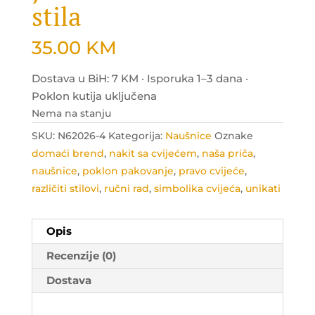
stila
35.00
KM
Dostava u BiH: 7 KM · Isporuka 1–3 dana ·
Poklon kutija uključena
Nema na stanju
SKU:
N62026-4
Kategorija:
Naušnice
Oznake
domaći brend
,
nakit sa cvijećem
,
naša priča
,
naušnice
,
poklon pakovanje
,
pravo cvijeće
,
različiti stilovi
,
ručni rad
,
simbolika cvijeća
,
unikati
Opis
Recenzije (0)
Dostava