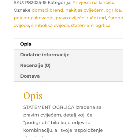
SKU:
P82025-15
Kategorija:
Privjesci na lančiću
Oznake
domaći brend
,
nakit sa cvijećem
,
ogrlica
,
poklon pakovanje
,
pravo cvijeće
,
ručni rad
,
šareno
cvijeće
,
simbolika cvijeća
,
statement ogrlica
Opis
Dodatne informacije
Recenzije (0)
Dostava
Opis
STATEMENT OGRLICA izrađena sa
pravim cvijećem, detalj koji će
“podignuti” bilo koju odjevnu
kombinaciju, a i tvoje raspoloženje