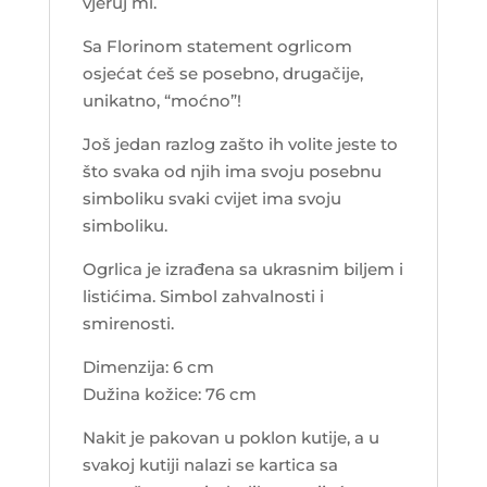
vjeruj mi.
Sa Florinom statement ogrlicom
osjećat ćeš se posebno, drugačije,
unikatno, “moćno”!
Još jedan razlog zašto ih volite jeste to
što svaka od njih ima svoju posebnu
simboliku svaki cvijet ima svoju
simboliku.
Ogrlica je izrađena sa ukrasnim biljem i
listićima. Simbol zahvalnosti i
smirenosti.
Dimenzija: 6 cm
Dužina kožice: 76 cm
Nakit je pakovan u poklon kutije, a u
svakoj kutiji nalazi se kartica sa