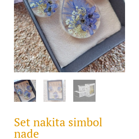
Set nakita simbol
nade