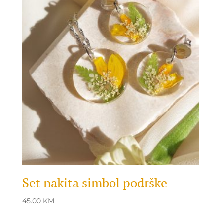
Set nakita simbol podrške
45.00
KM