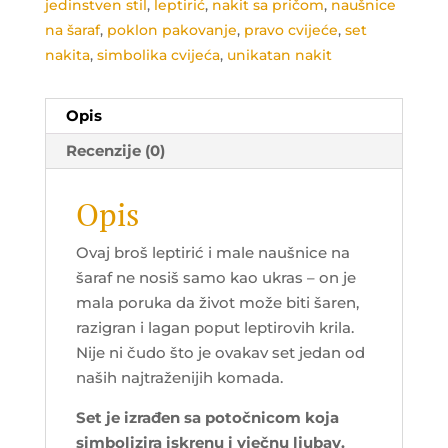
jedinstven stil
,
leptirić
,
nakit sa pričom
,
naušnice
na šaraf
,
poklon pakovanje
,
pravo cvijeće
,
set
nakita
,
simbolika cvijeća
,
unikatan nakit
Opis
Recenzije (0)
Opis
Ovaj broš leptirić i male naušnice na
šaraf ne nosiš samo kao ukras – on je
mala poruka da život može biti šaren,
razigran i lagan poput leptirovih krila.
Nije ni čudo što je ovakav set jedan od
naših najtraženijih komada.
Set je izrađen sa potočnicom koja
simbolizira iskrenu i vječnu ljubav.