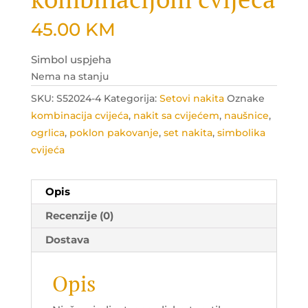
45.00
KM
Simbol uspjeha
Nema na stanju
SKU:
S52024-4
Kategorija:
Setovi nakita
Oznake
kombinacija cvijeća
,
nakit sa cvijećem
,
naušnice
,
ogrlica
,
poklon pakovanje
,
set nakita
,
simbolika
cvijeća
Opis
Recenzije (0)
Dostava
Opis