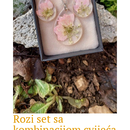
Rozi set sa
kombinacijom cvijeća