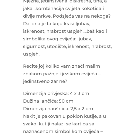
Nježna, jedinstvena, diskretna, tiha, a
jaka…kombinacija cvijeta kokotića i
divlje mrkve. Podsjeća vas na nekoga?
Da, ona je ta koju krasi ljubav,
iskrenost, hrabrost uspjeh….baš kao i
simbolika ovog cvijeća: ljubav,
sigurnost, utočište, iskrenost, hrabrost,
uspjeh.
Recite joj koliko vam znači malim
znakom pažnje i jezikom cvijeća –
jedinstveno zar ne?
Dimenzija privjeska: 4 x 3 cm
Dužina lančića: 50 cm
Dimenzija naušnica: 2,5 x 2 cm
Nakit je pakovan u poklon kutije, a u
svakoj kutiji nalazi se kartica sa
naznačenom simbolikom cvijeća –