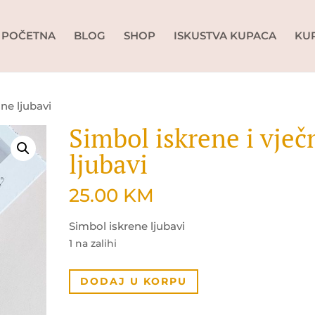
POČETNA
BLOG
SHOP
ISKUSTVA KUPACA
KU
čne ljubavi
Simbol iskrene i vječ
ljubavi
25.00
KM
Simbol iskrene ljubavi
1 na zalihi
Simbol
DODAJ U KORPU
iskrene
i