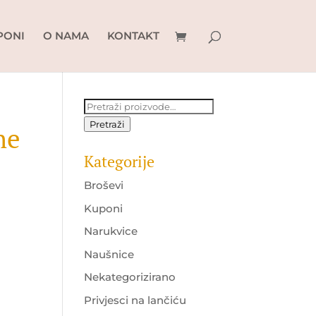
PONI
O NAMA
KONTAKT
Pretraži:
Pretraži
ne
Kategorije
Broševi
Kuponi
Narukvice
Naušnice
Nekategorizirano
Privjesci na lančiću