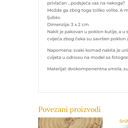
privlačan …podsjeća vas na nekoga?
Možda ga zbog toga toliko volite. A m
ljubav.
Dimenzija: 3 x 2 cm
Nakit je pakovan u poklon kutije, a u
cvijeća zbog čeka su savršen poklon
Napomena: svaki komad nakita je uni
cvijeta u odnosu na model sa fotograf
Materijal: dvokomponentna smola, suh
Povezani proizvodi
Sniž