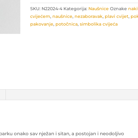
vječne
SKU:
N22024-4
Kategorija:
Naušnice
Oznake
naki
ljubavi
cvijećem
,
naušnice
,
nezaboravak
,
plavi cvijet
,
po
količina
pakovanje
,
potočnica
,
simbolika cvijeća
 parku onako sav nježan i sitan, a postojan i neodoljivo