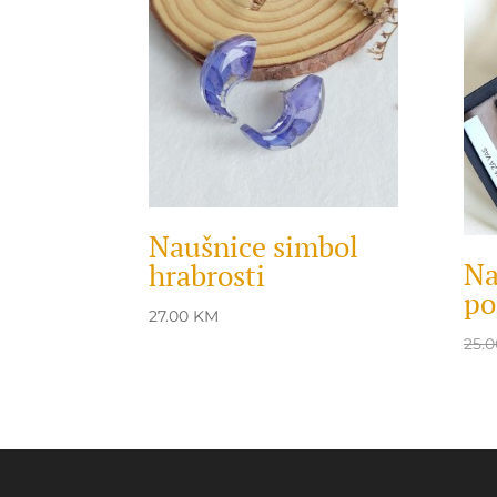
Naušnice simbol
Na
hrabrosti
po
27.00
KM
25.