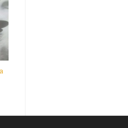
a
ent
e
0 KM.