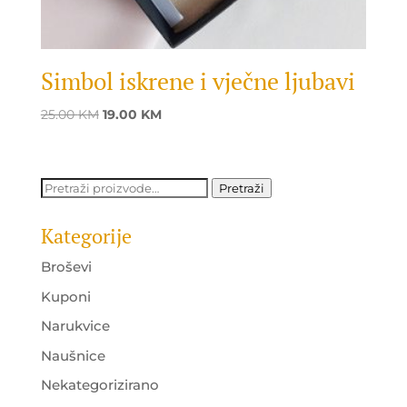
Simbol iskrene i vječne ljubavi
Original
Current
25.00
KM
19.00
KM
price
price
was:
is:
25.00 KM.
19.00 KM.
Pretraži:
Pretraži
Kategorije
Broševi
Kuponi
Narukvice
Naušnice
Nekategorizirano