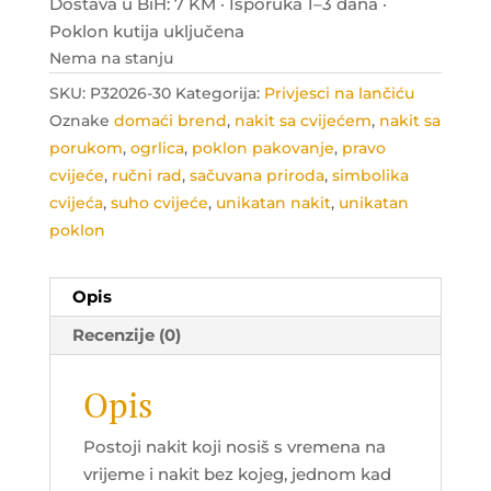
Dostava u BiH: 7 KM · Isporuka 1–3 dana ·
Poklon kutija uključena
Nema na stanju
SKU:
P32026-30
Kategorija:
Privjesci na lančiću
Oznake
domaći brend
,
nakit sa cvijećem
,
nakit sa
porukom
,
ogrlica
,
poklon pakovanje
,
pravo
cvijeće
,
ručni rad
,
sačuvana priroda
,
simbolika
cvijeća
,
suho cvijeće
,
unikatan nakit
,
unikatan
poklon
Opis
Recenzije (0)
Opis
Postoji nakit koji nosiš s vremena na
vrijeme i nakit bez kojeg, jednom kad