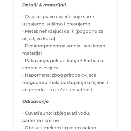
Detalji & materijali
• Cvijeće: pravo cvijeće koje sami
uzgajamo, sušimo i presujemo
• Metal: nehrđajući čelik (pogodno za
osjetljivu kožu)
• Dvokomponentna smola: jako lagan
materijal
• Pakovanje: poklon kutija + kartica o
simbolici cvijeća
• Napomena: zbog prirode cvijeća
moguća su mala odstupanja u nijansi i
rasporedu – to je čar unikatnosti
Održavanje
• Čuvati suho; izbjegavati vodu,
parfeme i kreme
• Obrisati mekom krpicom nakon