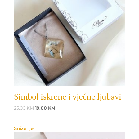
Simbol iskrene i vječne ljubavi
Original
Current
25.00
KM
19.00
KM
price
price
was:
is:
Sniženje!
25.00 KM.
19.00 KM.