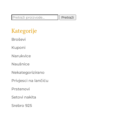
price
price
was:
is:
30.00 KM.
25.00 KM.
Pretraži:
Pretraži
Kategorije
Broševi
Kuponi
Narukvice
Naušnice
Nekategorizirano
Privjesci na lančiću
Prstenovi
Setovi nakita
Srebro 925