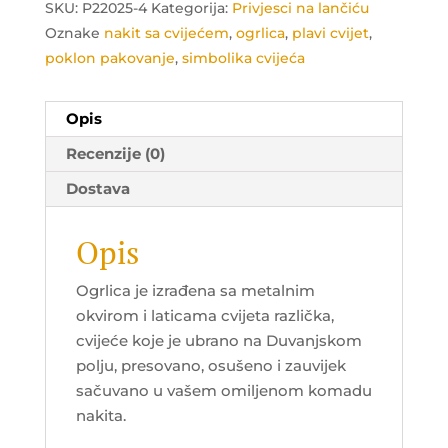
SKU:
P22025-4
Kategorija:
Privjesci na lančiću
Oznake
nakit sa cvijećem
,
ogrlica
,
plavi cvijet
,
poklon pakovanje
,
simbolika cvijeća
Opis
Recenzije (0)
Dostava
Opis
Ogrlica je izrađena sa metalnim
okvirom i laticama cvijeta različka,
cvijeće koje je ubrano na Duvanjskom
polju, presovano, osušeno i zauvijek
sačuvano u vašem omiljenom komadu
nakita.