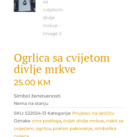
Ogrlica sa cvijetom
divlje mrkve
25.00
KM
Simbol ženstvenosti
Nema na stanju
SKU:
S22024-13
Kategorija:
Privjesci na lančiću
Oznake
crna podloga
,
cvijet divlje mrkve
,
nakit sa
cvijećem
,
ogrlica
,
poklon pakovanje
,
simbolika
cvijeća