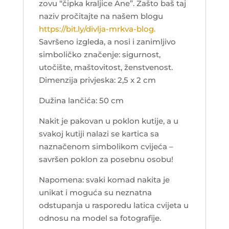
zovu “čipka kraljice Ane”. Zašto baš taj
naziv pročitajte na našem blogu
https://bit.ly/divlja-mrkva-blog.
Savršeno izgleda, a nosi i zanimljivo
simboličko značenje: sigurnost,
utočište, maštovitost, ženstvenost.
Dimenzija privjeska: 2,5 x 2 cm
Dužina lančića: 50 cm
Nakit je pakovan u poklon kutije, a u
svakoj kutiji nalazi se kartica sa
naznačenom simbolikom cvijeća –
savršen poklon za posebnu osobu!
Napomena: svaki komad nakita je
unikat i moguća su neznatna
odstupanja u rasporedu latica cvijeta u
odnosu na model sa fotografije.