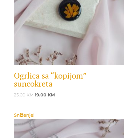
Ogrlica sa “kopijom”
suncokreta
Original
Current
25.00
KM
19.00
KM
price
price
was:
is:
Sniženje!
25.00 KM.
19.00 KM.