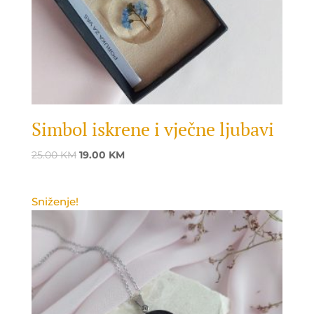
Simbol iskrene i vječne ljubavi
Original
Current
25.00
KM
19.00
KM
price
price
was:
is:
Sniženje!
25.00 KM.
19.00 KM.