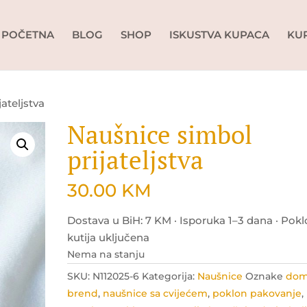
POČETNA
BLOG
SHOP
ISKUSTVA KUPACA
KU
ateljstva
Naušnice simbol
prijateljstva
30.00
KM
Dostava u BiH: 7 KM · Isporuka 1–3 dana · Pok
kutija uključena
Nema na stanju
SKU:
N112025-6
Kategorija:
Naušnice
Oznake
dom
brend
,
naušnice sa cvijećem
,
poklon pakovanje
,