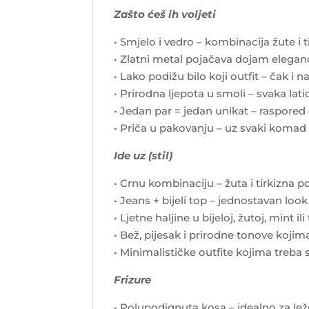
Zašto ćeš ih voljeti
• Smjelo i vedro – kombinacija žute i 
• Zlatni metal pojačava dojam elegan
• Lako podižu bilo koji outfit – čak i n
• Prirodna ljepota u smoli – svaka la
• Jedan par = jedan unikat – raspored 
• Priča u pakovanju – uz svaki komad 
Ide uz (stil)
• Crnu kombinaciju – žuta i tirkizna po
• Jeans + bijeli top – jednostavan lo
• Ljetne haljine u bijeloj, žutoj, mint ili
• Bež, pijesak i prirodne tonove koji
• Minimalističke outfite kojima treba
Frizure
• Polupodignuta kosa – idealno za lež