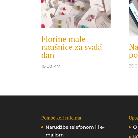
Florine male
Na
naušnice za svaki
po
dan
25.
10.00
KM
Pomoć korisnicima
Upoz
Narudžbe telefonom ili e-
O
mailom
K