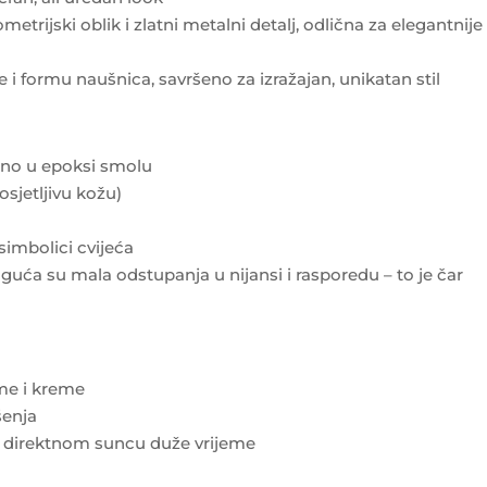
trijski oblik i zlatni metalni detalj, odlična za elegantnije
 i formu naušnica, savršeno za izražajan, unikatan stil
đeno u epoksi smolu
osjetljivu kožu)
 simbolici cvijeća
uća su mala odstupanja u nijansi i rasporedu – to je čar
eme i kreme
šenja
i direktnom suncu duže vrijeme