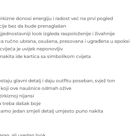
tirkizne donosi energiju i radost već na prvi pogled
cije bez da bude prenaglašen
ajjednostavniji look izgleda raspoloženije i živahnije
tica ručno ubrana, osušena, presovana i ugrađena u epoksi
cvijeća je uvijek neponovljiv
nakita ide kartica sa simbolikom cvijeta
staju glavni detalj i daju outfitu poseban, svjež ton
ok koji ove naušnice odmah ožive
 tirkiznoj nijansi
ma treba dašak boje
 samo jedan smjeli detalj umjesto puno nakita
eran, ali uredan look