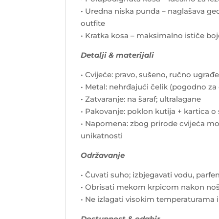
• Uredna niska punđa – naglašava geome
outfite
• Kratka kosa – maksimalno ističe boje
Detalji & materijali
• Cvijeće: pravo, sušeno, ručno ugra
• Metal: nehrđajući čelik (pogodno za 
• Zatvaranje: na šaraf; ultralagane
• Pakovanje: poklon kutija + kartica o
• Napomena: zbog prirode cvijeća mog
unikatnosti
Održavanje
• Čuvati suho; izbjegavati vodu, parf
• Obrisati mekom krpicom nakon no
• Ne izlagati visokim temperaturama 
Dostupnost & odabir