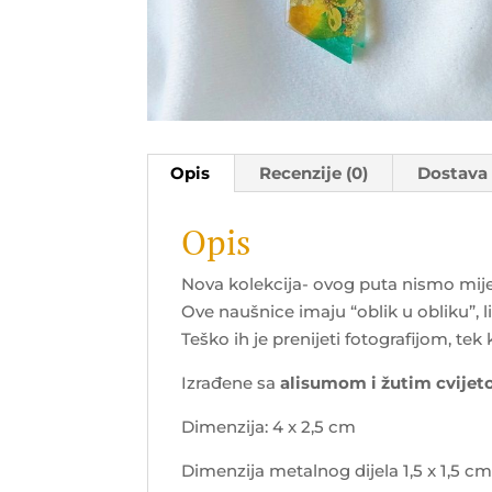
Opis
Recenzije (0)
Dostava
Opis
Nova kolekcija- ovog puta nismo mije
Ove naušnice imaju “oblik u obliku”, li
Teško ih je prenijeti fotografijom, te
Izrađene sa
alisumom i žutim cvijeto
Dimenzija: 4 x 2,5 cm
Dimenzija metalnog dijela 1,5 x 1,5 c