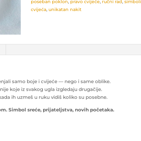
poseban poklon
,
pravo cvijeće
,
ručni rad
,
simbol
cvijeća
,
unikatan nakit
njali samo boje i cvijeće — nego i same oblike.
nije koje iz svakog ugla izgledaju drugačije.
k kada ih uzmeš u ruku vidiš koliko su posebne.
m. Simbol sreće, prijateljstva, novih početaka.
m