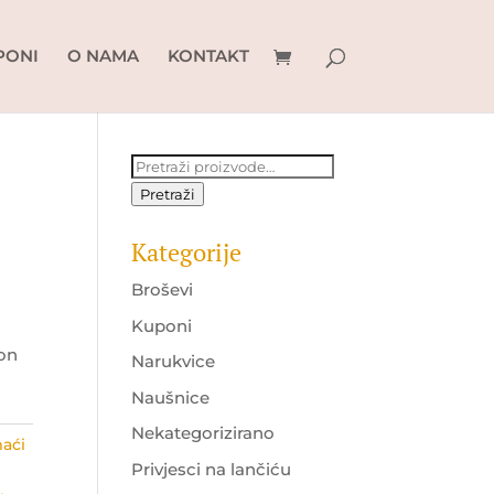
PONI
O NAMA
KONTAKT
Pretraži:
Pretraži
Kategorije
Broševi
Kuponi
lon
Narukvice
Naušnice
Nekategorizirano
aći
Privjesci na lančiću