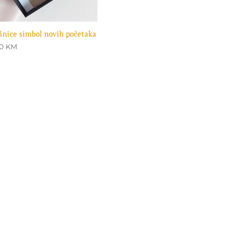
nice simbol novih početaka
00
KM