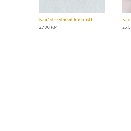
Naušnice simbol hrabrosti
Nauš
27.00
KM
25.