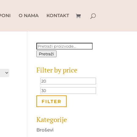
PONI
O NAMA
KONTAKT
Pretraži:
Pretraži
Filter by price
Minimalna
Maksimalna
cijena
cijena
FILTER
Kategorije
Broševi