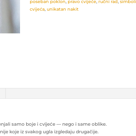
poseban poklon
,
pravo cvijeće
,
ručni rad
,
simbol
cvijeća
,
unikatan nakit
njali samo boje i cvijeće — nego i same oblike.
nije koje iz svakog ugla izgledaju drugačije.