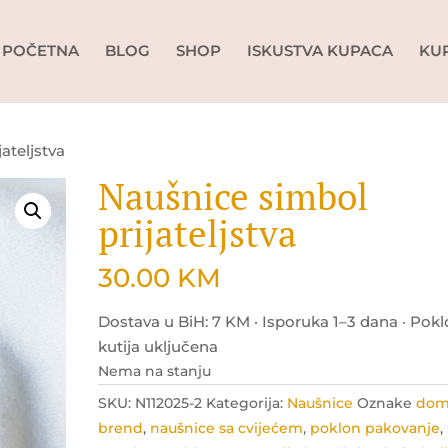
POČETNA
BLOG
SHOP
ISKUSTVA KUPACA
KU
ateljstva
Naušnice simbol
prijateljstva
30.00
KM
Dostava u BiH: 7 KM · Isporuka 1–3 dana · Pok
kutija uključena
Nema na stanju
SKU:
N112025-2
Kategorija:
Naušnice
Oznake
dom
brend
,
naušnice sa cvijećem
,
poklon pakovanje
,