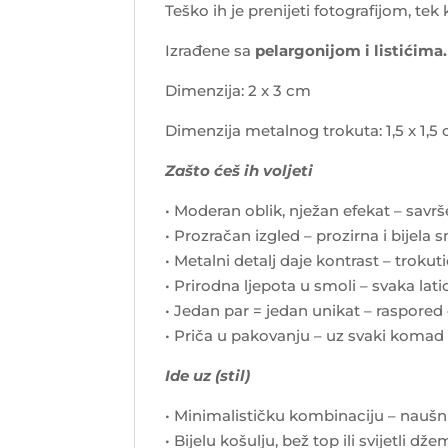
Teško ih je prenijeti fotografijom, te
Izrađene sa
pelargonijom i listićima.
Dimenzija: 2 x 3 cm
Dimenzija metalnog trokuta: 1,5 x 1,5
Zašto ćeš ih voljeti
• Moderan oblik, nježan efekat – sav
• Prozračan izgled – prozirna i bijela 
• Metalni detalj daje kontrast – trokut
• Prirodna ljepota u smoli – svaka la
• Jedan par = jedan unikat – raspored 
• Priča u pakovanju – uz svaki komad 
Ide uz (stil)
• Minimalističku kombinaciju – naušn
• Bijelu košulju, bež top ili svijetli d