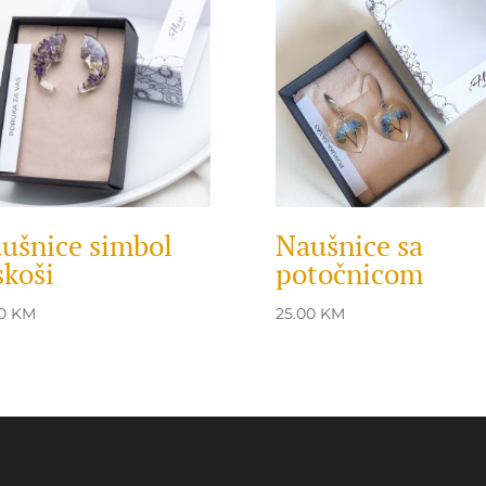
ušnice simbol
Naušnice sa
skoši
potočnicom
00
KM
25.00
KM