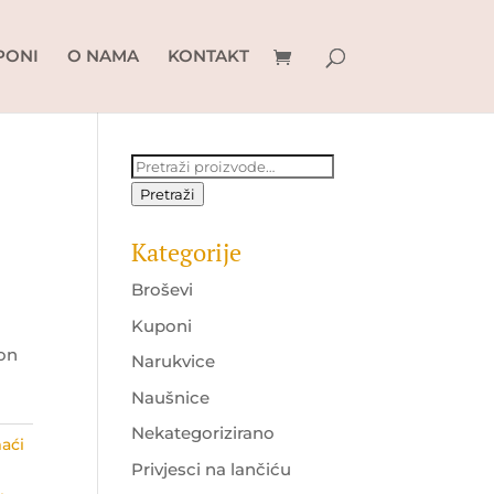
PONI
O NAMA
KONTAKT
Pretraži:
Pretraži
Kategorije
Broševi
Kuponi
lon
Narukvice
Naušnice
Nekategorizirano
aći
Privjesci na lančiću