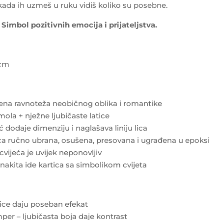
k kada ih uzmeš u ruku vidiš koliko su posebne.
 Simbol pozitivnih emocija i prijateljstva.
 cm
ršena ravnoteža neobičnog oblika i romantike
smola + nježne ljubičaste latice
ić dodaje dimenziju i naglašava liniju lica
tica ručno ubrana, osušena, presovana i ugrađena u epoksi
cvijeća je uvijek neponovljiv
nakita ide kartica sa simbolikom cvijeta
ice daju poseban efekat
žemper – ljubičasta boja daje kontrast