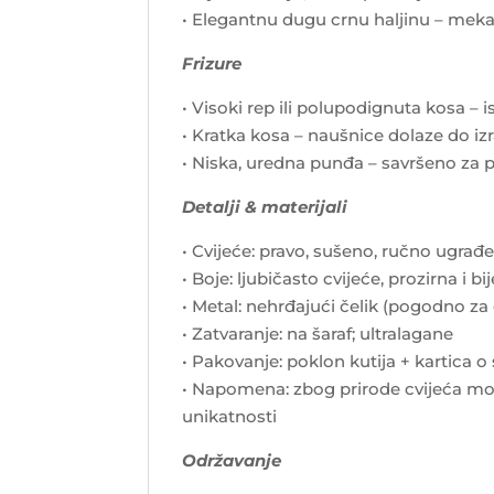
• Elegantnu dugu crnu haljinu – me
Frizure
• Visoki rep ili polupodignuta kosa – 
• Kratka kosa – naušnice dolaze do iz
• Niska, uredna punđa – savršeno za 
Detalji & materijali
• Cvijeće: pravo, sušeno, ručno ugra
• Boje: ljubičasto cvijeće, prozirna i b
• Metal: nehrđajući čelik (pogodno za 
• Zatvaranje: na šaraf; ultralagane
• Pakovanje: poklon kutija + kartica o
• Napomena: zbog prirode cvijeća mog
unikatnosti
Održavanje