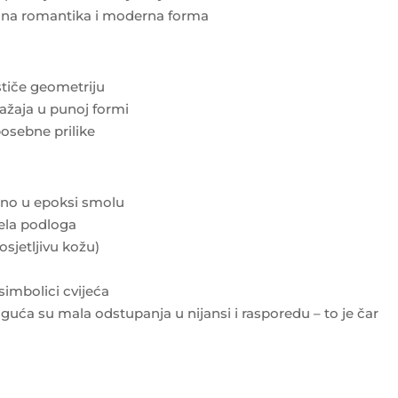
kana romantika i moderna forma
ističe geometriju
ražaja u punoj formi
posebne prilike
đeno u epoksi smolu
ijela podloga
osjetljivu kožu)
 simbolici cvijeća
uća su mala odstupanja u nijansi i rasporedu – to je čar