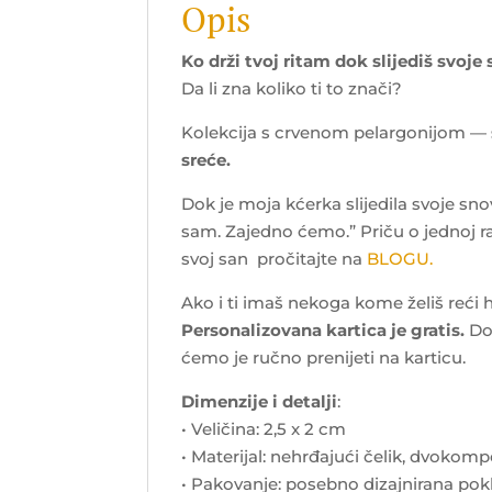
Opis
Ko drži tvoj ritam dok slijediš svoje
Da li zna koliko ti to znači?
Kolekcija s crvenom pelargonijom —
sreće.
Dok je moja kćerka slijedila svoje snov
sam. Zajedno ćemo.” Priču o jednoj razr
svoj san pročitajte na
BLOGU.
Ako i ti imaš nekoga kome želiš reći 
Personalizovana kartica je gratis.
Dov
ćemo je ručno prenijeti na karticu.
Dimenzije i detalji
:
• Veličina: 2,5 x 2 cm
• Materijal: nehrđajući čelik, dvoko
• Pakovanje: posebno dizajnirana pokl