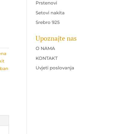
Prstenovi
Setovi nakita
Srebro 925
Upoznajte nas
O NAMA
ena
KONTAKT
kit
Uvjeti poslovanja
eban