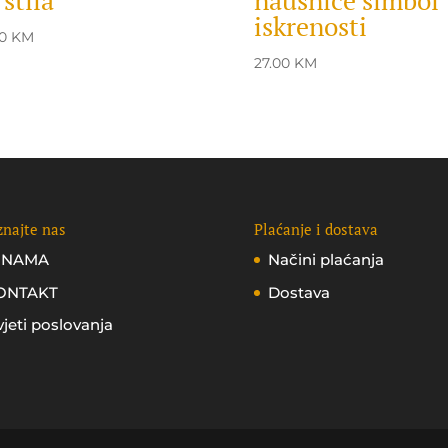
 stila
naušnice simbol
iskrenosti
00
KM
27.00
KM
najte nas
Plaćanje i dostava
 NAMA
Načini plaćanja
ONTAKT
Dostava
jeti poslovanja