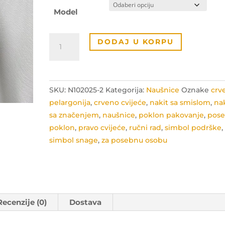
Model
Naušnice
DODAJ U KORPU
simbol
podrške
količina
SKU:
N102025-2
Kategorija:
Naušnice
Oznake
crv
pelargonija
,
crveno cvijeće
,
nakit sa smislom
,
na
sa značenjem
,
naušnice
,
poklon pakovanje
,
pos
poklon
,
pravo cvijeće
,
ručni rad
,
simbol podrške
,
simbol snage
,
za posebnu osobu
Recenzije (0)
Dostava