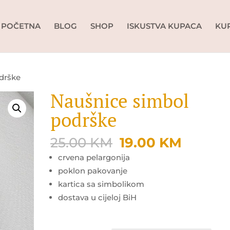
POČETNA
BLOG
SHOP
ISKUSTVA KUPACA
KU
drške
Naušnice simbol
podrške
Original
Curren
25.00
KM
19.00
KM
price
price
crvena pelargonija
was:
is:
poklon pakovanje
25.00 KM.
19.00 
kartica sa simbolikom
dostava u cijeloj BiH