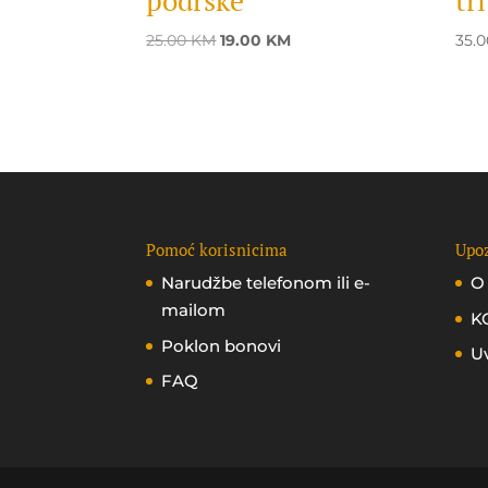
podrške
tri
Original
Current
25.00
KM
19.00
KM
35.
price
price
was:
is:
25.00 KM.
19.00 KM.
Pomoć korisnicima
Upoz
Narudžbe telefonom ili e-
O
mailom
K
Poklon bonovi
Uv
FAQ