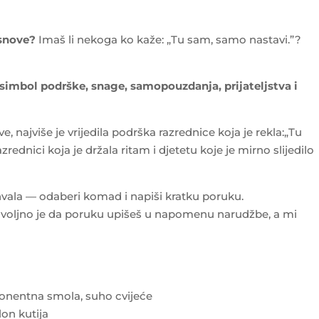
 snove?
Imaš li nekoga ko kaže: „Tu sam, samo nastavi.”?
simbol podrške, snage, samopouzdanja, prijateljstva i
e, najviše je vrijedila podrška razrednice koja je rekla:„Tu
ednici koja je držala ritam i djetetu koje je mirno slijedilo
hvala — odaberi komad i napiši kratku poruku.
oljno je da poruku upišeš u napomenu narudžbe, a mi
mponentna smola, suho cvijeće
on kutija