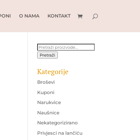
PONI
O NAMA
KONTAKT
Pretraži:
Pretraži
Kategorije
Broševi
t
Kuponi
Narukvice
KM.
Naušnice
Nekategorizirano
Privjesci na lančiću