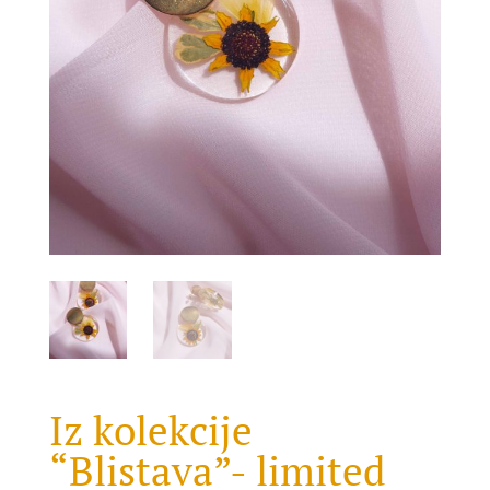
Iz kolekcije
“Blistava”- limited