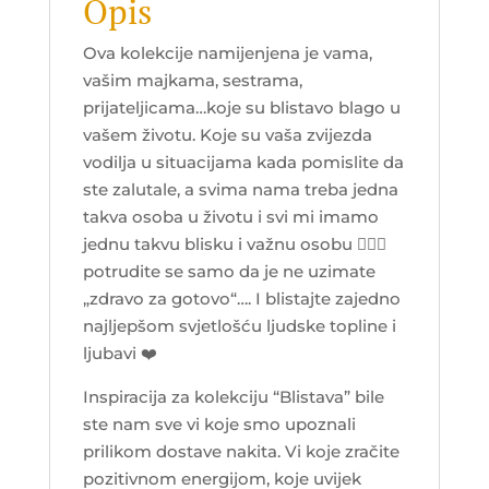
Opis
Ova kolekcije namijenjena je vama,
vašim majkama, sestrama,
prijateljicama…koje su blistavo blago u
vašem životu. Koje su vaša zvijezda
vodilja u situacijama kada pomislite da
ste zalutale, a svima nama treba jedna
takva osoba u životu i svi mi imamo
jednu takvu blisku i važnu osobu 👩‍❤️‍👩
potrudite se samo da je ne uzimate
„zdravo za gotovo“…. I blistajte zajedno
najljepšom svjetlošću ljudske topline i
ljubavi
❤️
Inspiracija za kolekciju “Blistava” bile
ste nam sve vi koje smo upoznali
prilikom dostave nakita. Vi koje zračite
pozitivnom energijom, koje uvijek