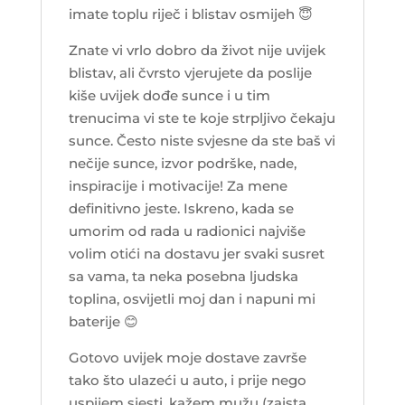
imate toplu riječ i blistav osmijeh
😇
Znate vi vrlo dobro da život nije uvijek
blistav, ali čvrsto vjerujete da poslije
kiše uvijek dođe sunce i u tim
trenucima vi ste te koje strpljivo čekaju
sunce. Često niste svjesne da ste baš vi
nečije sunce, izvor podrške, nade,
inspiracije i motivacije! Za mene
definitivno jeste. Iskreno, kada se
umorim od rada u radionici najviše
volim otići na dostavu jer svaki susret
sa vama, ta neka posebna ljudska
toplina, osvijetli moj dan i napuni mi
baterije 😊
Gotovo uvijek moje dostave završe
tako što ulazeći u auto, i prije nego
uspijem sjesti, kažem mužu (zaista