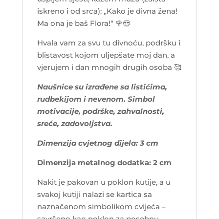
iskreno i od srca): „Kako je divna žena!
Ma ona je baš Flora!“
🌹😍
Hvala vam za svu tu divnoću, podršku i
blistavost kojom uljepšate moj dan, a
vjerujem i dan mnogih drugih osoba
🥰
Naušnice su izrađene sa listićima,
rudbekijom i nevenom. Simbol
motivacije, podrške, zahvalnosti,
sreće, zadovoljstva.
Dimenzija cvjetnog dijela: 3 cm
Dimenzija metalnog dodatka: 2 cm
Nakit je pakovan u poklon kutije, a u
svakoj kutiji nalazi se kartica sa
naznačenom simbolikom cvijeća –
savršeno kao poklon za posebnu