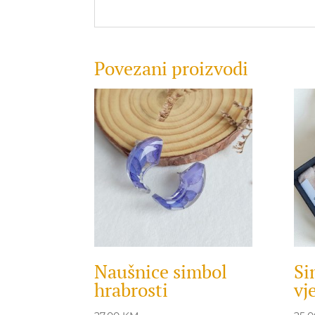
Povezani proizvodi
Naušnice simbol
Si
hrabrosti
vj