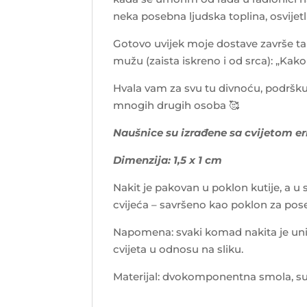
neka posebna ljudska toplina, osvijetl
Gotovo uvijek moje dostave završe tak
mužu (zaista iskreno i od srca): „Kako
Hvala vam za svu tu divnoću, podršku 
mnogih drugih osoba
🥰
Naušnice su izrađene sa cvijetom erik
Dimenzija: 1,5 x 1 cm
Nakit je pakovan u poklon kutije, a u
cvijeća – savršeno kao poklon za po
Napomena: svaki komad nakita je uni
cvijeta u odnosu na sliku.
Materijal: dvokomponentna smola, suh