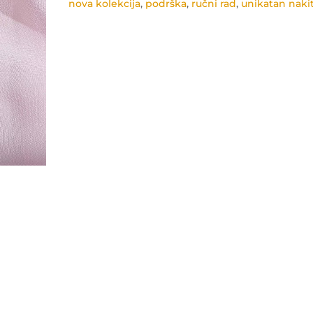
nova kolekcija
,
podrška
,
ručni rad
,
unikatan naki