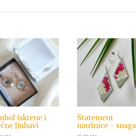
mbol iskrene i
Statement
ečne ljubavi
naušnice – snaga