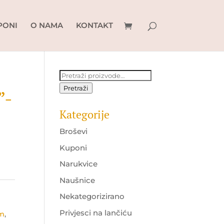
PONI
O NAMA
KONTAKT
Pretraži:
Pretraži
”-
Kategorije
Broševi
Kuponi
Narukvice
Naušnice
Nekategorizirano
Privjesci na lančiću
em
,