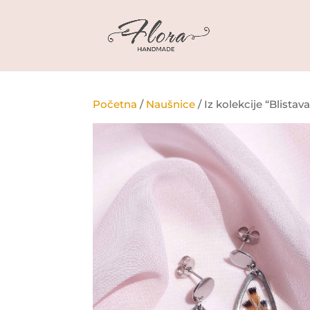
Početna
/
Naušnice
/ Iz kolekcije “Blistav