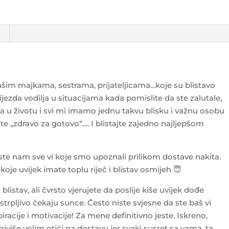
ašim majkama, sestrama, prijateljicama…koje su blistavo
jezda vodilja u situacijama kada pomislite da ste zalutale,
 u životu i svi mi imamo jednu takvu blisku i važnu osobu
mate „zdravo za gotovo“…. I blistajte zajedno najljepšom
le ste nam sve vi koje smo upoznali prilikom dostave nakita.
koje uvijek imate toplu riječ i blistav osmijeh
😇
 blistav, ali čvrsto vjerujete da poslije kiše uvijek dođe
 strpljivo čekaju sunce. Često niste svjesne da ste baš vi
iracije i motivacije! Za mene definitivno jeste. Iskreno,
jviše volim otići na dostavu jer svaki susret sa vama, ta