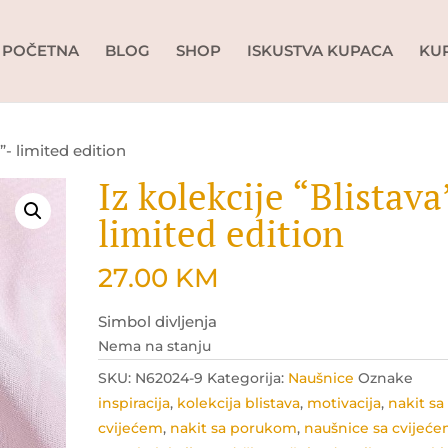
POČETNA
BLOG
SHOP
ISKUSTVA KUPACA
KU
a”- limited edition
Iz kolekcije “Blistava
limited edition
27.00
KM
Simbol divljenja
Nema na stanju
SKU:
N62024-9
Kategorija:
Naušnice
Oznake
inspiracija
,
kolekcija blistava
,
motivacija
,
nakit sa
cvijećem
,
nakit sa porukom
,
naušnice sa cvijeć