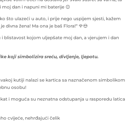
i moj dan i napuni mi baterije 😊
o što ulazeći u auto, i prije nego uspijem sjesti, kažem
 je divna žena! Ma ona je baš Flora!“
🌹😍
i blistavost kojom uljepšate moj dan, a vjerujem i dan
e koji simbolizira sreću, divljenje, ljepotu.
 svakoj kutiji nalazi se kartica sa naznačenom simbolikom
sebnu osobu!
kat i moguća su neznatna odstupanja u rasporedu latica
o cvijeće, nehrđajući čelik