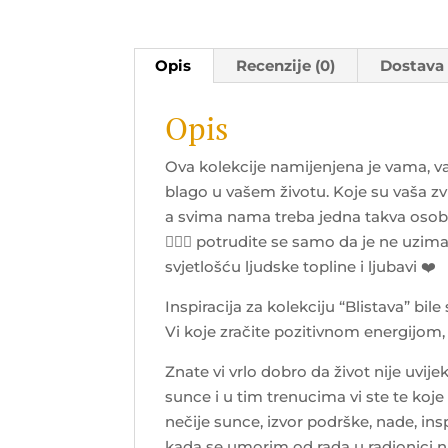
Opis
Recenzije (0)
Dostava
Opis
Ova kolekcije namijenjena je vama, v
blago u vašem životu. Koje su vaša zvi
a svima nama treba jedna takva osoba
👩‍❤️‍👩 potrudite se samo da je ne uzi
svjetlošću ljudske topline i ljubavi
❤️
Inspiracija za kolekciju “Blistava” bi
Vi koje zračite pozitivnom energijom, 
Znate vi vrlo dobro da život nije uvijek
sunce i u tim trenucima vi ste te koje
nečije sunce, izvor podrške, nade, insp
kada se umorim od rada u radionici na