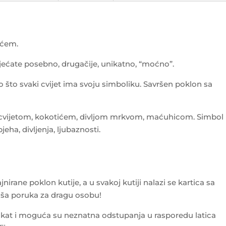
ećem.
sjećate posebno, drugačije, unikatno, “moćno”.
 to što svaki cvijet ima svoju simboliku. Savršen poklon sa
m cvijetom, kokotićem, divljom mrkvom, maćuhicom. Simbol
jeha, divljenja, ljubaznosti.
irane poklon kutije, a u svakoj kutiji nalazi se kartica sa
ša poruka za dragu osobu!
kat i moguća su neznatna odstupanja u rasporedu latica