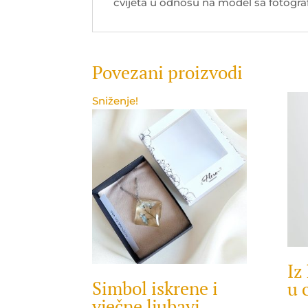
cvijeta u odnosu na model sa fotograf
Povezani proizvodi
Sniženje!
Iz
Simbol iskrene i
u 
vječne ljubavi