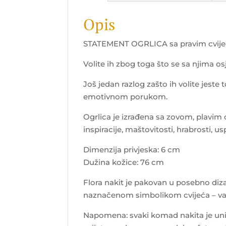
Opis
STATEMENT OGRLICA sa pravim cvij
Volite ih zbog toga što se sa njima o
Još jedan razlog zašto ih volite jeste
emotivnom porukom.
Ogrlica je izrađena sa zovom, plavi
inspiracije, maštovitosti, hrabrosti, usp
Dimenzija privjeska: 6 cm
Dužina kožice: 76 cm
Flora nakit je pakovan u posebno dizajn
naznačenom simbolikom cvijeća – va
Napomena: svaki komad nakita je uni