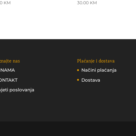
00
KM
30.00
KM
najte nas
Plaćanje i dostava
 NAMA
Načini plaćanja
ONTAKT
Dostava
jeti poslovanja