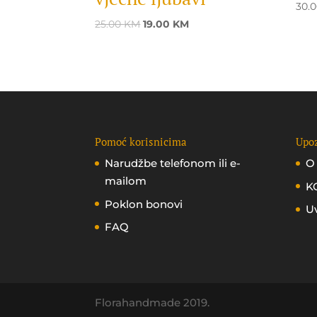
30.
Original
Current
25.00
KM
19.00
KM
price
price
was:
is:
25.00 KM.
19.00 KM.
Pomoć korisnicima
Upoz
Narudžbe telefonom ili e-
O
mailom
K
Poklon bonovi
Uv
FAQ
Florahandmade 2019.