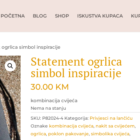
POČETNA
BLOG
SHOP
ISKUSTVA KUPACA
KU
ogrlica simbol inspiracije
Statement ogrlica
simbol inspiracije
30.00
KM
kombinacija cvijeća
Nema na stanju
SKU:
P82024-4
Kategorija:
Privjesci na lančiću
Oznake
kombinacija cvijeća
,
nakit sa cvijećem
,
ogrlica
,
poklon pakovanje
,
simbolika cvijeća
,