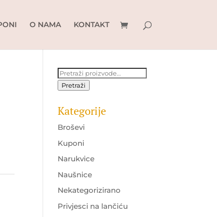
PONI
O NAMA
KONTAKT
Pretraži:
Pretraži
Kategorije
Broševi
Kuponi
Narukvice
Naušnice
Nekategorizirano
Privjesci na lančiću