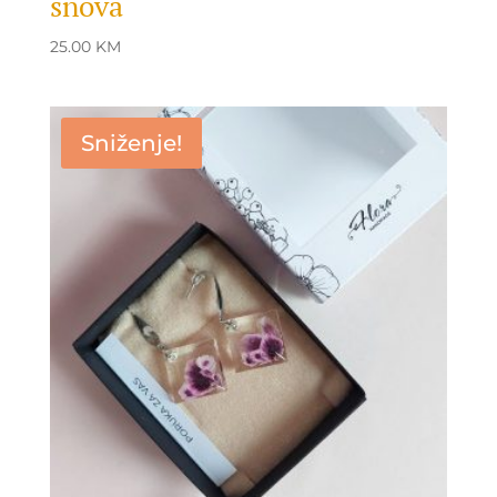
snova
25.00
KM
Sniženje!