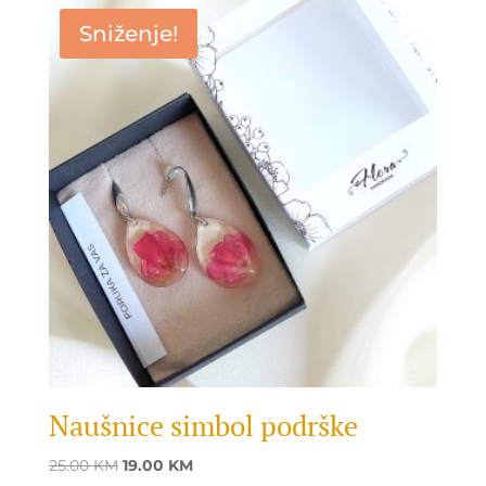
Sniženje!
Naušnice simbol podrške
Original
Current
25.00
KM
19.00
KM