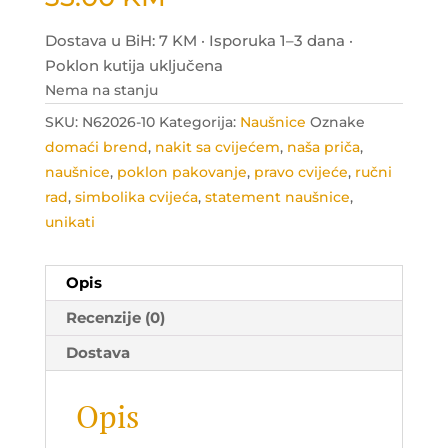
Dostava u BiH: 7 KM · Isporuka 1–3 dana ·
Poklon kutija uključena
Nema na stanju
SKU:
N62026-10
Kategorija:
Naušnice
Oznake
domaći brend
,
nakit sa cvijećem
,
naša priča
,
naušnice
,
poklon pakovanje
,
pravo cvijeće
,
ručni
rad
,
simbolika cvijeća
,
statement naušnice
,
unikati
Opis
Recenzije (0)
Dostava
Opis