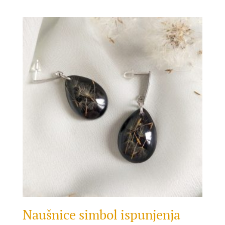
price
price
was:
is:
25.00 KM.
19.00 KM.
Naušnice simbol ispunjenja