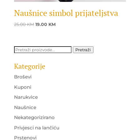
Naušnice simbol prijateljstva
Original
Current
25.00
KM
19.00
KM
price
price
was:
is:
25.00 KM.
19.00 KM.
Pretraži:
Pretraži
Kategorije
Broševi
Kuponi
Narukvice
Naušnice
Nekategorizirano
Privjesci na lančiću
Prstenovi