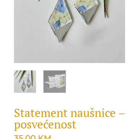
Statement naušnice –
posvećenost
35.00
KM