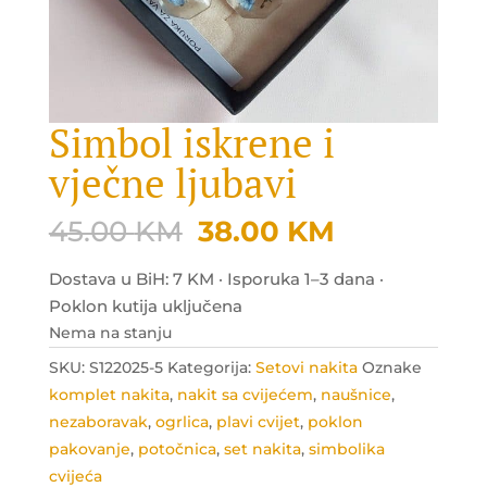
Simbol iskrene i
vječne ljubavi
Original
Current
45.00
KM
38.00
KM
price
price
was:
is:
Dostava u BiH: 7 KM · Isporuka 1–3 dana ·
45.00 KM.
38.00 KM.
Poklon kutija uključena
Nema na stanju
SKU:
S122025-5
Kategorija:
Setovi nakita
Oznake
komplet nakita
,
nakit sa cvijećem
,
naušnice
,
nezaboravak
,
ogrlica
,
plavi cvijet
,
poklon
pakovanje
,
potočnica
,
set nakita
,
simbolika
cvijeća