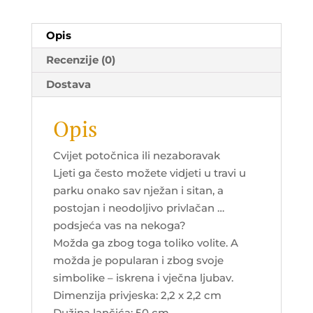
Opis
Recenzije (0)
Dostava
Opis
Cvijet potočnica ili nezaboravak
Ljeti ga često možete vidjeti u travi u
parku onako sav nježan i sitan, a
postojan i neodoljivo privlačan …
podsjeća vas na nekoga?
Možda ga zbog toga toliko volite. A
možda je popularan i zbog svoje
simbolike – iskrena i vječna ljubav.
Dimenzija privjeska: 2,2 x 2,2 cm
Dužina lančića: 50 cm