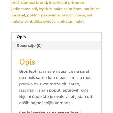
broš
,
domaći brend
,
inspirirani prirodom
,
jedinstven stil
,
leptirić
,
nakit sa pričom
,
naušnice
na šaraf
,
poklon pakovanje
,
pravo cvijeće
,
set
nakita
,
simbolika cvijeća
,
unikatan nakit
Opis
Recenzije (0)
Opis
Broš leptirić i male naušnice na šaraf
ne nosiš samo kao ukras – oni su mala
poruka da život može biti šaren,
razigran i lagan poput leptirovih krila.
Nije ni čudo što je ovakav set jedan od
naših najtraženijih komada.
Set je izrađen sa pelargonijom i